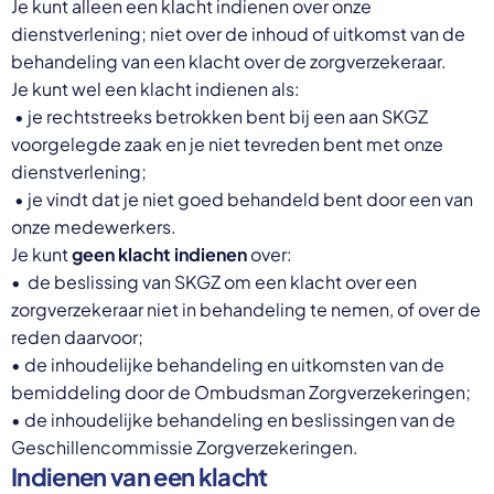
Je kunt alleen een klacht indienen over onze
Select a language
dienstverlening; niet over de inhoud of uitkomst van de
behandeling van een klacht over de zorgverzekeraar.
Nederlands
Je kunt wel een klacht indienen als:
English
Deutsch
• je rechtstreeks betrokken bent bij een aan SKGZ
Polski
voorgelegde zaak en je niet tevreden bent met onze
Romana
dienstverlening;
български
Overheid moet proactief
• je vindt dat je niet goed behandeld bent door een van
Українська
ondersteuning bieden bij schulden, niet
русский
onze medewerkers.
Espanol
straffen
Je kunt
geen klacht indienen
over:
Francais
• de beslissing van SKGZ om een klacht over een
Schrap de opslag op de zorgpremie voor mensen die
niet kunnen betalen en bied proactieve
zorgverzekeraar niet in behandeling te nemen, of over de
ondersteuning, zoals automatische zorgtoeslag. Zo
reden daarvoor;
voorkomt de overheid schulden, vermindert stress
• de inhoudelijke behandeling en uitkomsten van de
en blijft noodzakelijke zorg toegankelijk.
bemiddeling door de Ombudsman Zorgverzekeringen;
Lees meer
• de inhoudelijke behandeling en beslissingen van de
Geschillencommissie Zorgverzekeringen.
Indienen van een klacht