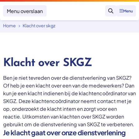
Menu overslaan
Menu
Zoeken
Home
Klacht over skgz
Klacht indienen
Mijn klacht
Onderwerpen
Klacht over SKGZ
Focus en impact
Zorgverzekering afsluiten
Zorgverzekering betalen
Uitspraken
Vergoeding van zorg
Ben je niet tevreden over de dienstverlening van SKGZ?
Zorg in het buitenland
Trainingen
Nieuw in Nederland
Of heb je een klacht over een van de medewerkers? Dan
Geen zorgverzekering
Over SKGZ
kun je een klacht indienen bij de klachtencoördinator van
SKGZ. Deze klachtencoördinator neemt contact met je
op, onderzoekt de klacht intern en zorgt voor een
Nieuws
reactie. Uitkomsten van klachten over SKGZ worden
Casussen
gebruikt om de dienstverlening van SKGZ te verbeteren.
Vacatures
Je klacht gaat over onze
dienstverlening
Contact