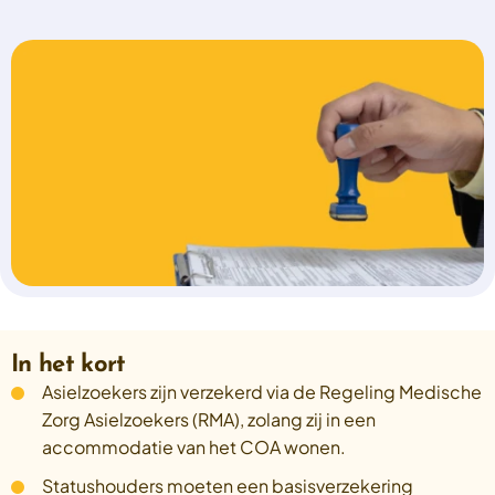
Select a language
Nederlands
English
Deutsch
Polski
Romana
български
Overheid moet proactief
Українська
ondersteuning bieden bij schulden, niet
русский
Espanol
straffen
Francais
Schrap de opslag op de zorgpremie voor mensen die
niet kunnen betalen en bied proactieve
ondersteuning, zoals automatische zorgtoeslag. Zo
voorkomt de overheid schulden, vermindert stress
In het kort
en blijft noodzakelijke zorg toegankelijk.
Asielzoekers zijn verzekerd via de Regeling Medische
Lees meer
Zorg Asielzoekers (RMA), zolang zij in een
accommodatie van het COA wonen.
Statushouders moeten een basisverzekering