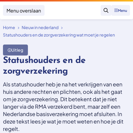
Menu overslaan
Menu
Zoeken
Home
Nieuw in nederland
Klacht indienen
Mijn klacht
Statushouders en de zorgverzekering wat moet je regelen
Onderwerpen
Uitleg
Focus en impact
Statushouders en de
Zorgverzekering afsluiten
Zorgverzekering betalen
Uitspraken
zorgverzekering
Vergoeding van zorg
Zorg in het buitenland
Trainingen
Nieuw in Nederland
Als statushouder heb je na het verkrijgen van een
Geen zorgverzekering
Over SKGZ
huis andere rechten en plichten, ook als het gaat
om je zorgverzekering. Dit betekent dat je niet
langer via de RMA verzekerd bent, maar zelf een
Nieuws
Nederlandse basisverzekering moet afsluiten. In
Casussen
deze tekst lees je wat je moet weten en hoe je dit
Vacatures
regelt.
Contact