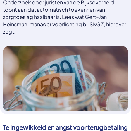
Onderzoek door juristen van de Rijksoverheid
Select a language
toont aan dat automatisch toekennen van
zorgtoeslag haalbaar is. Lees wat Gert-Jan
Nederlands
Heinsman, manager voorlichting bij SKGZ, hierover
English
Deutsch
zegt.
Polski
Romana
български
Overheid moet proactief
Українська
ondersteuning bieden bij schulden, niet
русский
Espanol
straffen
Francais
Schrap de opslag op de zorgpremie voor mensen die
niet kunnen betalen en bied proactieve
ondersteuning, zoals automatische zorgtoeslag. Zo
voorkomt de overheid schulden, vermindert stress
en blijft noodzakelijke zorg toegankelijk.
Lees meer
Te ingewikkeld en angst voor terugbetaling