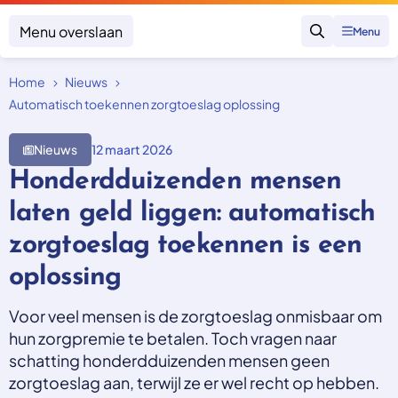
Menu overslaan
Menu
Zoeken
Home
Nieuws
Klacht indienen
Mijn klacht
Automatisch toekennen zorgtoeslag oplossing
Onderwerpen
Nieuws
12 maart 2026
Focus en impact
Honderdduizenden mensen
Zorgverzekering afsluiten
Zorgverzekering betalen
Uitspraken
laten geld liggen: automatisch
Vergoeding van zorg
Zorg in het buitenland
Trainingen
zorgtoeslag toekennen is een
Nieuw in Nederland
Geen zorgverzekering
Over SKGZ
oplossing
Voor veel mensen is de zorgtoeslag onmisbaar om
Nieuws
hun zorgpremie te betalen. Toch vragen naar
Casussen
schatting honderdduizenden mensen geen
Vacatures
zorgtoeslag aan, terwijl ze er wel recht op hebben.
Contact