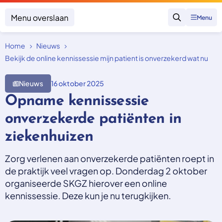
Menu overslaan
Menu
Zoeken
Home
Nieuws
Klacht indienen
Mijn klacht
Bekijk de online kennissessie mijn patient is onverzekerd wat nu
Onderwerpen
Nieuws
16 oktober 2025
Focus en impact
Opname kennissessie
Zorgverzekering afsluiten
Zorgverzekering betalen
Uitspraken
onverzekerde patiënten in
Vergoeding van zorg
Zorg in het buitenland
Trainingen
ziekenhuizen
Nieuw in Nederland
Geen zorgverzekering
Over SKGZ
Zorg verlenen aan onverzekerde patiënten roept in
de praktijk veel vragen op. Donderdag 2 oktober
organiseerde SKGZ hierover een online
Nieuws
kennissessie. Deze kun je nu terugkijken.
Casussen
Vacatures
Contact