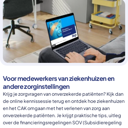
Select a language
Nederlands
English
Deutsch
Polski
Romana
български
Overheid moet proactief
Українська
ondersteuning bieden bij schulden, niet
русский
Espanol
straffen
Francais
Schrap de opslag op de zorgpremie voor mensen die
Voor medewerkers van ziekenhuizen en
niet kunnen betalen en bied proactieve
andere zorginstellingen
ondersteuning, zoals automatische zorgtoeslag. Zo
voorkomt de overheid schulden, vermindert stress
Krijg je zorgvragen van onverzekerde patiënten? Kijk dan
en blijft noodzakelijke zorg toegankelijk.
de online kennissessie terug en ontdek hoe ziekenhuizen
Lees meer
en het CAK omgaan met het verlenen van zorg aan
onverzekerde patiënten. Je krijgt praktische tips, uitleg
over de financieringsregelingen SOV (Subsidieregeling