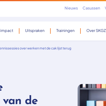
Nieuws
Casussen
 impact
Uitspraken
Trainingen
Over SKGZ
kennissessies over werken met de cak lijst terug
e
 van de