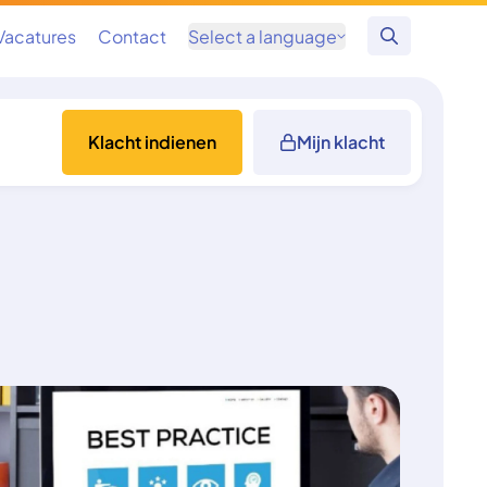
Vacatures
Contact
Select a language
Zoeken
Klacht indienen
Mijn klacht