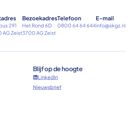
tadres
Bezoekadres
Telefoon
E-mail
bus 291
Het Rond 6D
0800 64 64 644
info@skgz.nl
 AG Zeist
3700 AG Zeist
Blijf op de hoogte
LinkedIn
Nieuwsbrief