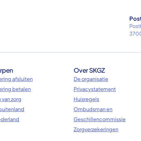
Pos
Post
3700
rpen
Over SKGZ
ring afsluiten
De organisatie
ering betalen
Privacystatement
 van zorg
Huisregels
 buitenland
Ombudsman en
ederland
Geschillencommissie
Zorgverzekeringen