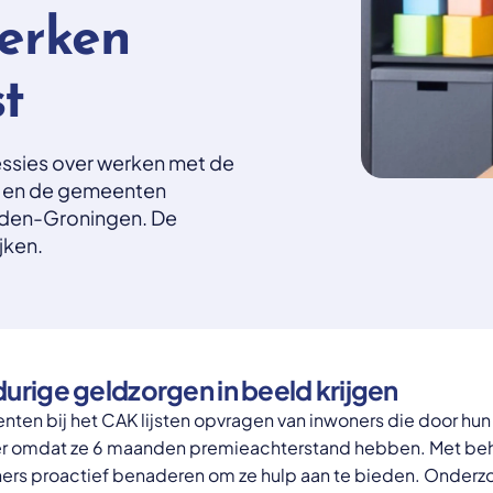
werken
st
essies over werken met de
K en de gemeenten
dden-Groningen. De
jken.
rige geldzorgen in beeld krijgen
en bij het CAK lijsten opvragen van inwoners die door hun 
r omdat ze 6 maanden premieachterstand hebben. Met behul
s proactief benaderen om ze hulp aan te bieden. Onderzoe