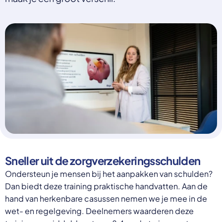
Select a language
Nederlands
English
Deutsch
Polski
Romana
български
Overheid moet proactief
Українська
ondersteuning bieden bij schulden, niet
русский
Espanol
straffen
Francais
Schrap de opslag op de zorgpremie voor mensen die
niet kunnen betalen en bied proactieve
ondersteuning, zoals automatische zorgtoeslag. Zo
Sneller uit de zorgverzekeringsschulden
voorkomt de overheid schulden, vermindert stress
en blijft noodzakelijke zorg toegankelijk.
Ondersteun je mensen bij het aanpakken van schulden?
Lees meer
Dan biedt deze training praktische handvatten. Aan de
hand van herkenbare casussen nemen we je mee in de
wet- en regelgeving. Deelnemers waarderen deze