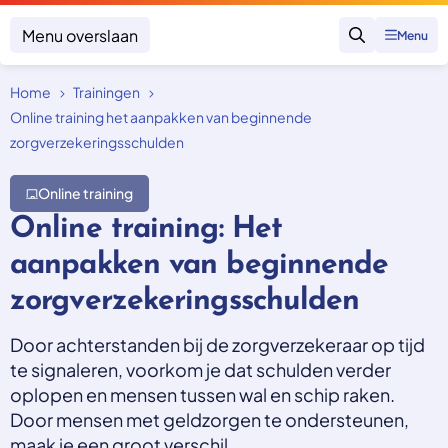
Menu overslaan
Menu
Zoeken
Home
Trainingen
Klacht indienen
Mijn klacht
Online training het aanpakken van beginnende
zorgverzekeringsschulden
Onderwerpen
Online training
Focus en impact
Zorgverzekering afsluiten
Zorgverzekering betalen
Online training: Het
Uitspraken
Vergoeding van zorg
Zorg in het buitenland
aanpakken van beginnende
Trainingen
Nieuw in Nederland
Geen zorgverzekering
zorgverzekeringsschulden
Over SKGZ
Door achterstanden bij de zorgverzekeraar op tijd
te signaleren, voorkom je dat schulden verder
Nieuws
oplopen en mensen tussen wal en schip raken.
Casussen
Door mensen met geldzorgen te ondersteunen,
Vacatures
maak je een groot verschil.
Contact