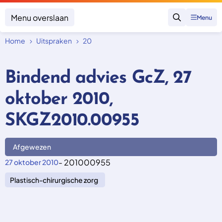
Menu overslaan
Menu
Zoeken
Home
Uitspraken
20
Klacht indienen
Mijn klacht
Bindend advies GcZ, 27
Onderwerpen
oktober 2010,
Focus en impact
Zorgverzekering afsluiten
Zorgverzekering betalen
Uitspraken
SKGZ2010.00955
Vergoeding van zorg
Zorg in het buitenland
Trainingen
Nieuw in Nederland
Geen zorgverzekering
Afgewezen
Over SKGZ
- 201000955
27 oktober 2010
Plastisch-chirurgische zorg
Nieuws
Casussen
Vacatures
Contact