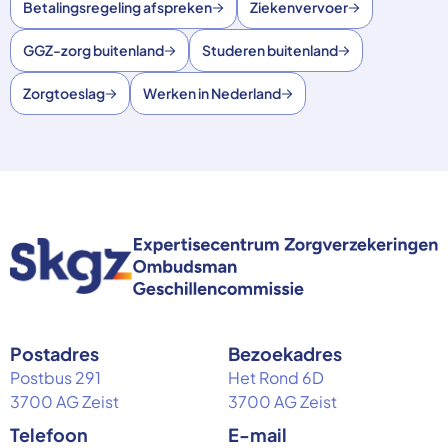
Betalingsregeling afspreken
Ziekenvervoer
GGZ-zorg buitenland
Studeren buitenland
Zorgtoeslag
Werken in Nederland
Postadres
Bezoekadres
Postbus 291
Het Rond 6D
3700 AG Zeist
3700 AG Zeist
Telefoon
E-mail