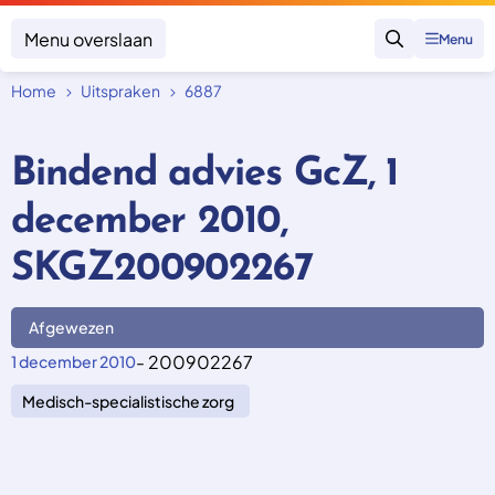
Menu overslaan
Menu
Zoeken
Home
Uitspraken
6887
Klacht indienen
Mijn klacht
Bindend advies GcZ, 1
Onderwerpen
december 2010,
Focus en impact
Zorgverzekering afsluiten
Zorgverzekering betalen
Uitspraken
SKGZ200902267
Vergoeding van zorg
Zorg in het buitenland
Trainingen
Nieuw in Nederland
Geen zorgverzekering
Afgewezen
Over SKGZ
- 200902267
1 december 2010
Medisch-specialistische zorg
Nieuws
Casussen
Vacatures
Contact