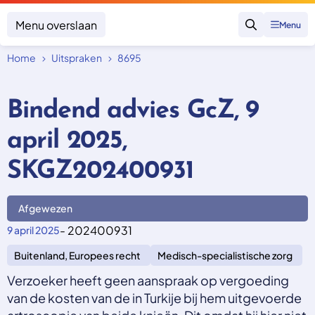
Menu overslaan
Menu
Zoeken
Home
Uitspraken
8695
Klacht indienen
Mijn klacht
Bindend advies GcZ, 9
Onderwerpen
april 2025,
Focus en impact
Zorgverzekering afsluiten
Zorgverzekering betalen
Uitspraken
SKGZ202400931
Vergoeding van zorg
Zorg in het buitenland
Trainingen
Nieuw in Nederland
Geen zorgverzekering
Afgewezen
Over SKGZ
- 202400931
9 april 2025
Buitenland, Europees recht
Medisch-specialistische zorg
Nieuws
Casussen
Verzoeker heeft geen aanspraak op vergoeding
Vacatures
van de kosten van de in Turkije bij hem uitgevoerde
Contact