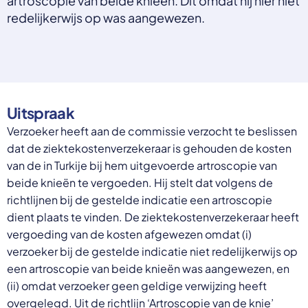
artroscopie van beide knieën. Dit omdat hij hier niet
Select a language
redelijkerwijs op was aangewezen.
Nederlands
English
Deutsch
Polski
Romana
Uitspraak
български
Overheid moet proactief
Українська
Verzoeker heeft aan de commissie verzocht te beslissen
ondersteuning bieden bij schulden, niet
русский
dat de ziektekostenverzekeraar is gehouden de kosten
Espanol
straffen
van de in Turkije bij hem uitgevoerde artroscopie van
Francais
Schrap de opslag op de zorgpremie voor mensen die
beide knieën te vergoeden. Hij stelt dat volgens de
niet kunnen betalen en bied proactieve
richtlijnen bij de gestelde indicatie een artroscopie
ondersteuning, zoals automatische zorgtoeslag. Zo
dient plaats te vinden. De ziektekostenverzekeraar heeft
voorkomt de overheid schulden, vermindert stress
vergoeding van de kosten afgewezen omdat (i)
en blijft noodzakelijke zorg toegankelijk.
Lees meer
verzoeker bij de gestelde indicatie niet redelijkerwijs op
een artroscopie van beide knieën was aangewezen, en
(ii) omdat verzoeker geen geldige verwijzing heeft
overgelegd. Uit de richtlijn ‘Artroscopie van de knie’