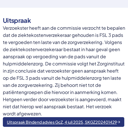
Select a language
Nederlands
Uitspraak
English
Verzoekster heeft aan de commissie verzocht te bepalen
Deutsch
dat de ziektekostenverzekeraar gehouden is FSL 3 pads
Polski
Romana
te vergoeden ten laste van de zorgverzekering. Volgens
български
de ziektekostenverzekeraar bestaat in haar geval geen
Overheid moet proactief
Українська
aanspraak op vergoeding van de pads vanuit de
ondersteuning bieden bij schulden, niet
русский
hulpmiddelenzorg. De commissie volgt het Zorginstituut
Espanol
straffen
Francais
in zijn conclusie dat verzoekster geen aanspraak heeft
Schrap de opslag op de zorgpremie voor mensen die
op de FSL 3 pads vanuit de hulpmiddelenzorg ten laste
niet kunnen betalen en bied proactieve
van de zorgverzekering. Zij behoort niet tot de
ondersteuning, zoals automatische zorgtoeslag. Zo
voorkomt de overheid schulden, vermindert stress
patiëntengroepen die hiervoor in aanmerking komen.
en blijft noodzakelijke zorg toegankelijk.
Hetgeen verder door verzoekster is aangevoerd, maakt
Lees meer
niet dat hierop wel aanspraak bestaat. Het verzoek
wordt afgewezen.
Uitspraak Bindend advies GcZ, 4 juli 2025, SKGZ202401429