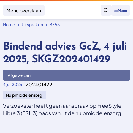
Menu overslaan
Menu
Zoeken
Home
Uitspraken
8753
Klacht indienen
Mijn klacht
Bindend advies GcZ, 4 juli
Onderwerpen
2025, SKGZ202401429
Focus en impact
Zorgverzekering afsluiten
Zorgverzekering betalen
Uitspraken
Vergoeding van zorg
Afgewezen
Zorg in het buitenland
Trainingen
Nieuw in Nederland
- 202401429
4 juli 2025
Geen zorgverzekering
Over SKGZ
Hulpmiddelenzorg
Verzoekster heeft geen aanspraak op FreeStyle
Nieuws
Libre 3 (FSL 3) pads vanuit de hulpmiddelenzorg.
Casussen
Vacatures
Contact