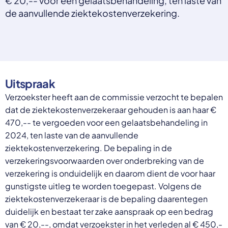
€ 20,-- voor een gelaatsbehandeling, ten laste van
Select a language
de aanvullende ziektekostenverzekering.
Nederlands
English
Deutsch
Polski
Romana
Uitspraak
български
Overheid moet proactief
Українська
Verzoekster heeft aan de commissie verzocht te bepalen
ondersteuning bieden bij schulden, niet
русский
dat de ziektekostenverzekeraar gehouden is aan haar €
Espanol
straffen
470,-- te vergoeden voor een gelaatsbehandeling in
Francais
Schrap de opslag op de zorgpremie voor mensen die
2024, ten laste van de aanvullende
niet kunnen betalen en bied proactieve
ziektekostenverzekering. De bepaling in de
ondersteuning, zoals automatische zorgtoeslag. Zo
verzekeringsvoorwaarden over onderbreking van de
voorkomt de overheid schulden, vermindert stress
verzekering is onduidelijk en daarom dient de voor haar
en blijft noodzakelijke zorg toegankelijk.
Lees meer
gunstigste uitleg te worden toegepast. Volgens de
ziektekostenverzekeraar is de bepaling daarentegen
duidelijk en bestaat ter zake aanspraak op een bedrag
van € 20,--, omdat verzoekster in het verleden al € 450,-