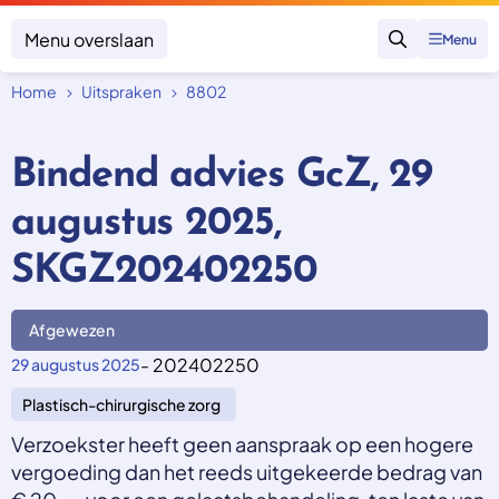
Menu overslaan
Menu
Zoeken
Home
Uitspraken
8802
Klacht indienen
Mijn klacht
Bindend advies GcZ, 29
Onderwerpen
augustus 2025,
Focus en impact
Zorgverzekering afsluiten
Zorgverzekering betalen
Uitspraken
SKGZ202402250
Vergoeding van zorg
Zorg in het buitenland
Trainingen
Nieuw in Nederland
Geen zorgverzekering
Afgewezen
Over SKGZ
- 202402250
29 augustus 2025
Plastisch-chirurgische zorg
Nieuws
Casussen
Verzoekster heeft geen aanspraak op een hogere
Vacatures
vergoeding dan het reeds uitgekeerde bedrag van
Contact