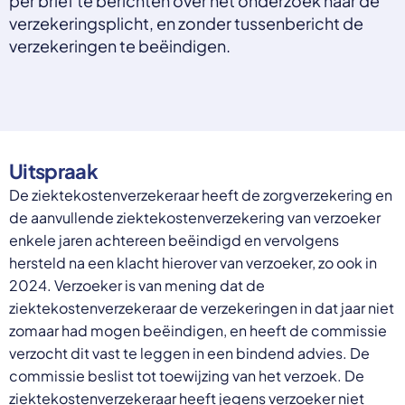
per brief te berichten over het onderzoek naar de
Select a language
verzekeringsplicht, en zonder tussenbericht de
verzekeringen te beëindigen.
Nederlands
English
Deutsch
Polski
Romana
български
Overheid moet proactief
Українська
Uitspraak
ondersteuning bieden bij schulden, niet
русский
De ziektekostenverzekeraar heeft de zorgverzekering en
Espanol
straffen
de aanvullende ziektekostenverzekering van verzoeker
Francais
Schrap de opslag op de zorgpremie voor mensen die
enkele jaren achtereen beëindigd en vervolgens
niet kunnen betalen en bied proactieve
hersteld na een klacht hierover van verzoeker, zo ook in
ondersteuning, zoals automatische zorgtoeslag. Zo
2024. Verzoeker is van mening dat de
voorkomt de overheid schulden, vermindert stress
ziektekostenverzekeraar de verzekeringen in dat jaar niet
en blijft noodzakelijke zorg toegankelijk.
Lees meer
zomaar had mogen beëindigen, en heeft de commissie
verzocht dit vast te leggen in een bindend advies. De
commissie beslist tot toewijzing van het verzoek. De
ziektekostenverzekeraar heeft jegens verzoeker niet