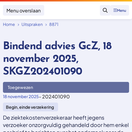
Menu overslaan
Menu
Zoeken
Home
Uitspraken
8871
Klacht indienen
Mijn klacht
Bindend advies GcZ, 18
Onderwerpen
november 2025,
Focus en impact
Zorgverzekering afsluiten
Zorgverzekering betalen
Uitspraken
SKGZ202401090
Vergoeding van zorg
Zorg in het buitenland
Trainingen
Nieuw in Nederland
Geen zorgverzekering
Toegewezen
Over SKGZ
- 202401090
18 november 2025
Begin, einde verzekering
Nieuws
Casussen
De ziektekostenverzekeraar heeft jegens
Vacatures
verzoeker onzorgvuldig gehandeld door hem enkel
Contact