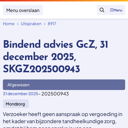
Menu overslaan
Menu
Zoeken
Home
Uitspraken
8917
Klacht indienen
Mijn klacht
Bindend advies GcZ, 31
Onderwerpen
december 2025,
Focus en impact
Zorgverzekering afsluiten
Zorgverzekering betalen
Uitspraken
SKGZ202500943
Vergoeding van zorg
Zorg in het buitenland
Trainingen
Nieuw in Nederland
Geen zorgverzekering
Afgewezen
Over SKGZ
- 202500943
31 december 2025
Mondzorg
Nieuws
Casussen
Verzoeker heeft geen aanspraak op vergoeding in
Vacatures
het kader van bijzondere tandheelkundige zorg,
Contact