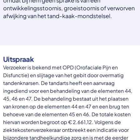
omdat bij hem geen sprake is van een
Select a language
ontwikkelingsstoornis, groeistoornis of verworven
afwijking van het tand-kaak-mondstelsel.
Nederlands
English
Deutsch
Polski
Romana
български
Overheid moet proactief
Українська
Uitspraak
ondersteuning bieden bij schulden, niet
русский
Verzoeker is bekend met OPD (Orofaciale Pijn en
Espanol
straffen
Disfunctie) en slijtage van het gebit door overmatig
Francais
Schrap de opslag op de zorgpremie voor mensen die
tandenknarsen. De tandarts heeft een aanvraag
niet kunnen betalen en bied proactieve
ingediend voor een behandeling van de elementen 44,
ondersteuning, zoals automatische zorgtoeslag. Zo
45, 46 en 47. De behandeling bestaat uit het plaatsen
voorkomt de overheid schulden, vermindert stress
van kronen op de elementen 44 en 47 en een brug ten
en blijft noodzakelijke zorg toegankelijk.
Lees meer
behoeve van de elementen 45 en 46. De totale kosten
hiervan worden begroot op € 2.661,12. Volgens de
ziektekostenverzekeraar ontbreekt een indicatie voor
bijzondere tandheelkundige zorg en is met de eerder