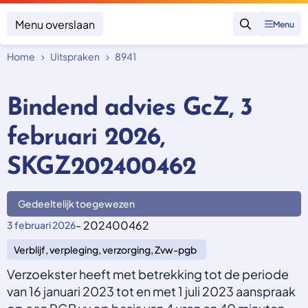
Menu overslaan
Menu
Zoeken
Home
Uitspraken
8941
Klacht indienen
Mijn klacht
Bindend advies GcZ, 3
Onderwerpen
februari 2026,
Focus en impact
Zorgverzekering afsluiten
Zorgverzekering betalen
Uitspraken
SKGZ202400462
Vergoeding van zorg
Zorg in het buitenland
Trainingen
Nieuw in Nederland
Geen zorgverzekering
Gedeeltelijk toegewezen
Over SKGZ
- 202400462
3 februari 2026
Verblijf, verpleging, verzorging, Zvw-pgb
Nieuws
Casussen
Verzoekster heeft met betrekking tot de periode
Vacatures
van 16 januari 2023 tot en met 1 juli 2023 aanspraak
Contact