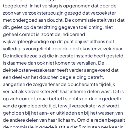
toegekend. In het verslag is opgenomen dat door de
zoon van verzoekster zou zijn gezegd dat verzoekster
met ondergoed aan doucht. De commissie stelt vast dat
dit, gelet op de ter zitting gegeven toelichting, niet
geheel correct is, zodat de indicerend
wijkverpleegkundige op dit punt onjuist althans niet
volledig is voorgelicht door de ziektekostenverzekeraar.
De indicatie zoals zij die in eerste instantie heeft gesteld,
is daarmee dan ook niet komen te vervallen. De
ziektekostenverzekeraar heeft verder aangevoerd dat
een deel van het douchen begeleiding betreft,
aangezien de zorgverlener de doucheruimte tijdelijk
verlaat als verzoekster zelf haar intieme delen wast. Dit is
op zich correct, maar betreft slechts een klein gedeelte
van de geïndiceerde tijd, terwijl verzoekster wel wordt
geholpen bij het aan- en uitkleden en bij het wassen van
de andere delen van haar lichaam. Om die reden bepaalt
de commissie in goede justitie dat 5 minuten per keer in