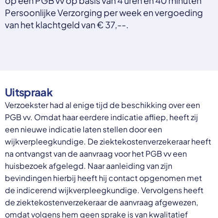
op een PGB vv op basis van 4 uren en 40 minuten
Select a language
Persoonlijke Verzorging per week en vergoeding
van het klachtgeld van € 37,--.
Nederlands
English
Deutsch
Polski
Romana
български
Overheid moet proactief
Українська
Uitspraak
ondersteuning bieden bij schulden, niet
русский
Verzoekster had al enige tijd de beschikking over een
Espanol
straffen
PGB vv. Omdat haar eerdere indicatie afliep, heeft zij
Francais
Schrap de opslag op de zorgpremie voor mensen die
een nieuwe indicatie laten stellen door een
niet kunnen betalen en bied proactieve
wijkverpleegkundige. De ziektekostenverzekeraar heeft
ondersteuning, zoals automatische zorgtoeslag. Zo
na ontvangst van de aanvraag voor het PGB vv een
voorkomt de overheid schulden, vermindert stress
huisbezoek afgelegd. Naar aanleiding van zijn
en blijft noodzakelijke zorg toegankelijk.
Lees meer
bevindingen hierbij heeft hij contact opgenomen met
de indicerend wijkverpleegkundige. Vervolgens heeft
de ziektekostenverzekeraar de aanvraag afgewezen,
omdat volgens hem geen sprake is van kwalitatief