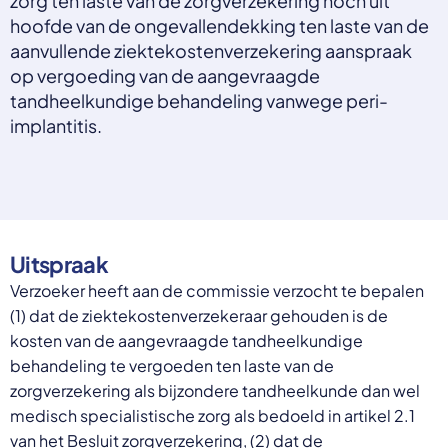
zorg ten laste van de zorgverzekering noch uit
Select a language
hoofde van de ongevallendekking ten laste van de
aanvullende ziektekostenverzekering aanspraak
Nederlands
op vergoeding van de aangevraagde
English
tandheelkundige behandeling vanwege peri-
Deutsch
Polski
implantitis.
Romana
български
Overheid moet proactief
Українська
ondersteuning bieden bij schulden, niet
русский
Espanol
straffen
Francais
Schrap de opslag op de zorgpremie voor mensen die
Uitspraak
niet kunnen betalen en bied proactieve
Verzoeker heeft aan de commissie verzocht te bepalen
ondersteuning, zoals automatische zorgtoeslag. Zo
(1) dat de ziektekostenverzekeraar gehouden is de
voorkomt de overheid schulden, vermindert stress
kosten van de aangevraagde tandheelkundige
en blijft noodzakelijke zorg toegankelijk.
Lees meer
behandeling te vergoeden ten laste van de
zorgverzekering als bijzondere tandheelkunde dan wel
medisch specialistische zorg als bedoeld in artikel 2.1
van het Besluit zorgverzekering, (2) dat de