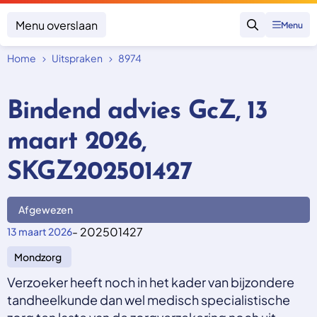
Menu overslaan
Menu
Zoeken
Home
Uitspraken
8974
Klacht indienen
Mijn klacht
Bindend advies GcZ, 13
Onderwerpen
maart 2026,
Focus en impact
Zorgverzekering afsluiten
Zorgverzekering betalen
Uitspraken
SKGZ202501427
Vergoeding van zorg
Zorg in het buitenland
Trainingen
Nieuw in Nederland
Geen zorgverzekering
Afgewezen
Over SKGZ
- 202501427
13 maart 2026
Mondzorg
Nieuws
Casussen
Verzoeker heeft noch in het kader van bijzondere
Vacatures
tandheelkunde dan wel medisch specialistische
Contact