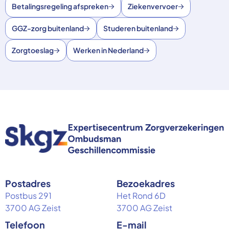
Betalingsregeling afspreken
Ziekenvervoer
GGZ-zorg buitenland
Studeren buitenland
Zorgtoeslag
Werken in Nederland
Postadres
Bezoekadres
Postbus 291
Het Rond 6D
3700 AG Zeist
3700 AG Zeist
Telefoon
E-mail