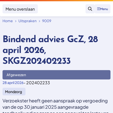
Menu overslaan
Menu
Zoeken
Home
Uitspraken
9009
Klacht indienen
Mijn klacht
Bindend advies GcZ, 28
Onderwerpen
april 2026,
Focus en impact
Zorgverzekering afsluiten
Zorgverzekering betalen
Uitspraken
SKGZ202402233
Vergoeding van zorg
Zorg in het buitenland
Trainingen
Nieuw in Nederland
Geen zorgverzekering
Afgewezen
Over SKGZ
- 202402233
28 april 2026
Mondzorg
Nieuws
Casussen
Verzoekster heeft geen aanspraak op vergoeding
Vacatures
van de op 30 januari 2025 aangevraagde
Contact