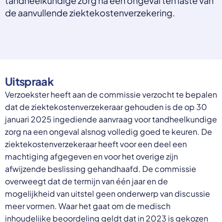
tandheelkundige zorg na een ongeval ten laste van
Select a language
de aanvullende ziektekostenverzekering.
Nederlands
English
Deutsch
Polski
Romana
Uitspraak
български
Overheid moet proactief
Українська
Verzoekster heeft aan de commissie verzocht te bepalen
ondersteuning bieden bij schulden, niet
русский
dat de ziektekostenverzekeraar gehouden is de op 30
Espanol
straffen
januari 2025 ingediende aanvraag voor tandheelkundige
Francais
Schrap de opslag op de zorgpremie voor mensen die
zorg na een ongeval alsnog volledig goed te keuren. De
niet kunnen betalen en bied proactieve
ziektekostenverzekeraar heeft voor een deel een
ondersteuning, zoals automatische zorgtoeslag. Zo
machtiging afgegeven en voor het overige zijn
voorkomt de overheid schulden, vermindert stress
afwijzende beslissing gehandhaafd. De commissie
en blijft noodzakelijke zorg toegankelijk.
Lees meer
overweegt dat de termijn van één jaar en de
mogelijkheid van uitstel geen onderwerp van discussie
meer vormen. Waar het gaat om de medisch
inhoudelijke beoordeling geldt dat in 2023 is gekozen