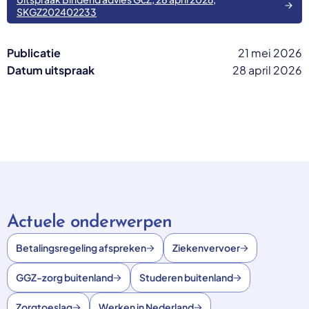
SKGZ202402233
Publicatie
21 mei 2026
Datum uitspraak
28 april 2026
Actuele onderwerpen
Betalingsregeling afspreken
Ziekenvervoer
GGZ-zorg buitenland
Studeren buitenland
Zorgtoeslag
Werken in Nederland