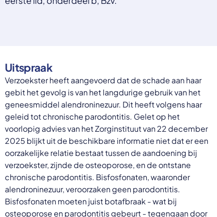
eerste lid, onderdeel b, Bzv.
Select a language
Nederlands
English
Deutsch
Polski
Uitspraak
Romana
български
Verzoekster heeft aangevoerd dat de schade aan haar
Overheid moet proactief
Українська
gebit het gevolg is van het langdurige gebruik van het
ondersteuning bieden bij schulden, niet
русский
geneesmiddel alendroninezuur. Dit heeft volgens haar
Espanol
straffen
geleid tot chronische parodontitis. Gelet op het
Francais
Schrap de opslag op de zorgpremie voor mensen die
voorlopig advies van het Zorginstituut van 22 december
niet kunnen betalen en bied proactieve
2025 blijkt uit de beschikbare informatie niet dat er een
ondersteuning, zoals automatische zorgtoeslag. Zo
oorzakelijke relatie bestaat tussen de aandoening bij
voorkomt de overheid schulden, vermindert stress
verzoekster, zijnde de osteoporose, en de ontstane
en blijft noodzakelijke zorg toegankelijk.
Lees meer
chronische parodontitis. Bisfosfonaten, waaronder
alendroninezuur, veroorzaken geen parodontitis.
Bisfosfonaten moeten juist botafbraak - wat bij
osteoporose en parodontitis gebeurt - tegengaan door