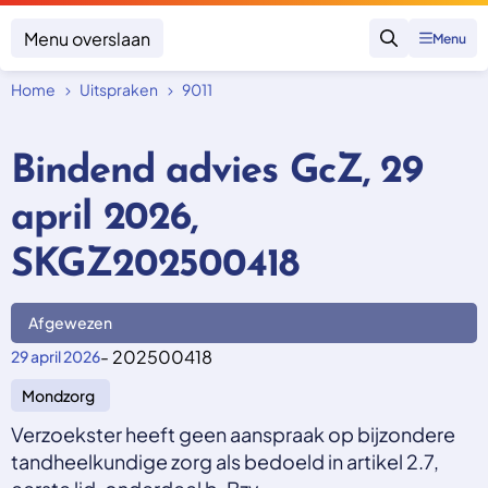
Menu overslaan
Menu
Zoeken
Home
Uitspraken
9011
Klacht indienen
Mijn klacht
Bindend advies GcZ, 29
Onderwerpen
april 2026,
Focus en impact
Zorgverzekering afsluiten
Zorgverzekering betalen
Uitspraken
SKGZ202500418
Vergoeding van zorg
Zorg in het buitenland
Trainingen
Nieuw in Nederland
Geen zorgverzekering
Afgewezen
Over SKGZ
- 202500418
29 april 2026
Mondzorg
Nieuws
Casussen
Verzoekster heeft geen aanspraak op bijzondere
Vacatures
tandheelkundige zorg als bedoeld in artikel 2.7,
Contact