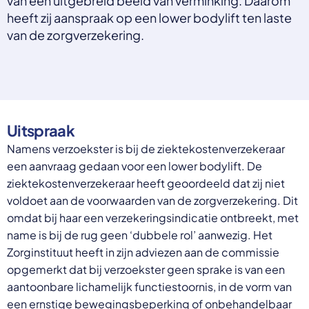
van een uitgebreid beeld van verminking. Daarom
Select a language
heeft zij aanspraak op een lower bodylift ten laste
van de zorgverzekering.
Nederlands
English
Deutsch
Polski
Romana
български
Overheid moet proactief
Українська
Uitspraak
ondersteuning bieden bij schulden, niet
русский
Namens verzoekster is bij de ziektekostenverzekeraar
Espanol
straffen
een aanvraag gedaan voor een lower bodylift. De
Francais
Schrap de opslag op de zorgpremie voor mensen die
ziektekostenverzekeraar heeft geoordeeld dat zij niet
niet kunnen betalen en bied proactieve
voldoet aan de voorwaarden van de zorgverzekering. Dit
ondersteuning, zoals automatische zorgtoeslag. Zo
omdat bij haar een verzekeringsindicatie ontbreekt, met
voorkomt de overheid schulden, vermindert stress
name is bij de rug geen ‘dubbele rol’ aanwezig. Het
en blijft noodzakelijke zorg toegankelijk.
Lees meer
Zorginstituut heeft in zijn adviezen aan de commissie
opgemerkt dat bij verzoekster geen sprake is van een
aantoonbare lichamelijk functiestoornis, in de vorm van
een ernstige bewegingsbeperking of onbehandelbaar