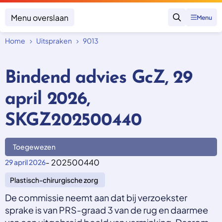
Menu overslaan
Menu
Zoeken
Home
Uitspraken
9013
Klacht indienen
Mijn klacht
Bindend advies GcZ, 29
Onderwerpen
april 2026,
Focus en impact
Zorgverzekering afsluiten
Zorgverzekering betalen
Uitspraken
SKGZ202500440
Vergoeding van zorg
Zorg in het buitenland
Trainingen
Nieuw in Nederland
Geen zorgverzekering
Toegewezen
Over SKGZ
- 202500440
29 april 2026
Plastisch-chirurgische zorg
Nieuws
Casussen
De commissie neemt aan dat bij verzoekster
Vacatures
sprake is van PRS-graad 3 van de rug en daarmee
Contact