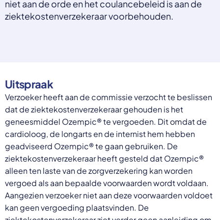
niet aan de orde en het coulancebeleid is aan de
Select a language
ziektekostenverzekeraar voorbehouden.
Nederlands
English
Deutsch
Polski
Romana
български
Uitspraak
Overheid moet proactief
Українська
Verzoeker heeft aan de commissie verzocht te beslissen
ondersteuning bieden bij schulden, niet
русский
dat de ziektekostenverzekeraar gehouden is het
Espanol
straffen
Francais
geneesmiddel Ozempic® te vergoeden. Dit omdat de
Schrap de opslag op de zorgpremie voor mensen die
cardioloog, de longarts en de internist hem hebben
niet kunnen betalen en bied proactieve
geadviseerd Ozempic® te gaan gebruiken. De
ondersteuning, zoals automatische zorgtoeslag. Zo
voorkomt de overheid schulden, vermindert stress
ziektekostenverzekeraar heeft gesteld dat Ozempic®
en blijft noodzakelijke zorg toegankelijk.
alleen ten laste van de zorgverzekering kan worden
Lees meer
vergoed als aan bepaalde voorwaarden wordt voldaan.
Aangezien verzoeker niet aan deze voorwaarden voldoet
kan geen vergoeding plaatsvinden. De
ziektekostenverzekeraar ziet verder geen aanleiding om