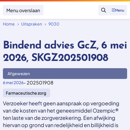
Menu overslaan
Menu
Zoeken
Home
Uitspraken
9030
Klacht indienen
Mijn klacht
Bindend advies GcZ, 6 mei
Onderwerpen
2026, SKGZ202501908
Focus en impact
Zorgverzekering afsluiten
Zorgverzekering betalen
Uitspraken
Vergoeding van zorg
Afgewezen
Zorg in het buitenland
Trainingen
Nieuw in Nederland
- 202501908
6 mei 2026
Geen zorgverzekering
Over SKGZ
Farmaceutische zorg
Verzoeker heeft geen aanspraak op vergoeding
Nieuws
van de kosten van het geneesmiddel Ozempic®
Casussen
ten laste van de zorgverzekering. Een afwijking
Vacatures
hiervan op grond van redelijkheid en billijkheid is
Contact