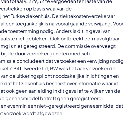
van totaal € 279,52 te vergoeden ten laste van de
 verstrekken op basis waarvan de
j het Turkse ziekenhuis. De ziektekostenverzekeraar
alleen toegankelijk is na voorafgaande verwijzing. Voor
ande toestemming nodig. Anders is dit in geval van
at laatste niet gebleken. Ook ontbreekt een navolgbaar
 mg is niet geregistreerd. De commissie overweegt
et bij de door verzoeker genoten medisch
missie concludeert dat verzoeker een verwijzing nodig
tikel 7:941, tweede lid, BW was het aan verzoeker de
an de uitkeringsplicht noodzakelijke inlichtingen en
de dat het ziekenhuis beschikt over informatie waaruit
at ook geen aanleiding in dit geval af te wijken van de
rde geneesmiddel betreft geen geregistreerd
v en evenmin een niet-geregistreerd geneesmiddel dat
Het verzoek wordt afgewezen.