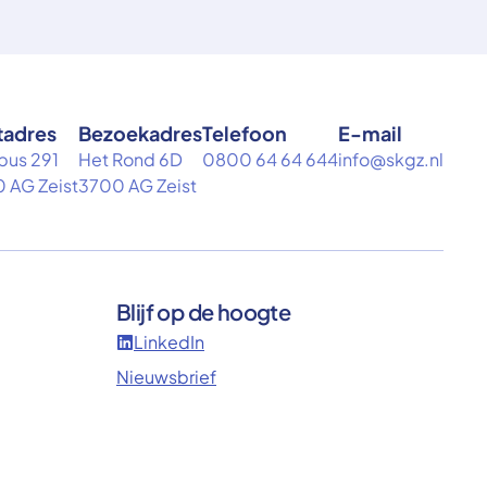
tadres
Bezoekadres
Telefoon
E-mail
bus 291
Het Rond 6D
0800 64 64 644
info@skgz.nl
 AG Zeist
3700 AG Zeist
Blijf op de hoogte
LinkedIn
Nieuwsbrief