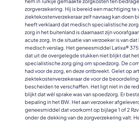
hem in Turkije gemaakte zorgkosten ten bedrage 
zorgverzekering. Hij is bereid een machtiging te
ziektekostenverzekeraar zelf navraag kan doen bi
heeft verklaard dat medisch specialistische zorg 
zorg in het buitenland is daarnaast zijn voorafga
acute zorg. In de situatie van verzoeker is van d
medisch verslag. Het geneesmiddel Latixa® 375
dat uit de overgelegde stukken niet blijkt dat h
specialistische zorg ging om spoedzorg. De com
had voor de zorg, en deze ontbreekt. Gelet op ar
ziektekostenverzekeraar de voor de beoordeling v
bescheiden te verschaffen. Het ligt niet in de re
blijkt dat wél sprake was van spoedzorg. Er besta
bepaling in het BW. Het aan verzoeker afgeleve
geneesmiddel dat voorkomt op bijlage 1 of 2 Rz
onder de dekking van de zorgverzekering valt. 