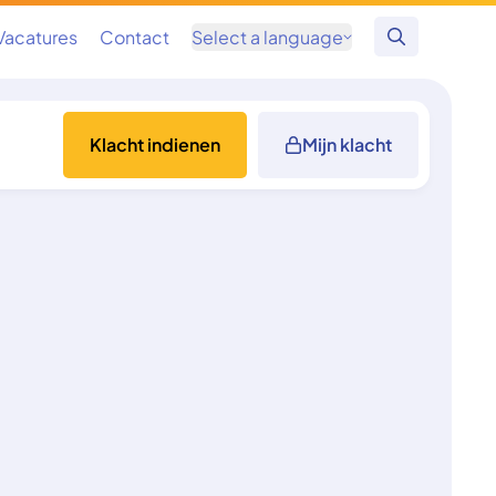
Vacatures
Contact
Select a language
Zoeken
Klacht indienen
Mijn klacht