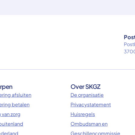
Pos
Post
3700
rpen
Over SKGZ
ring afsluiten
De organisatie
ering betalen
Privacystatement
 van zorg
Huisregels
 buitenland
Ombudsman en
ederland
Geschillencommissie