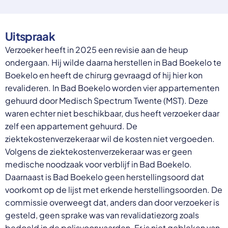
Select a language
Nederlands
Uitspraak
English
Verzoeker heeft in 2025 een revisie aan de heup
Deutsch
ondergaan. Hij wilde daarna herstellen in Bad Boekelo te
Polski
Romana
Boekelo en heeft de chirurg gevraagd of hij hier kon
български
revalideren. In Bad Boekelo worden vier appartementen
Overheid moet proactief
Українська
gehuurd door Medisch Spectrum Twente (MST). Deze
ondersteuning bieden bij schulden, niet
русский
waren echter niet beschikbaar, dus heeft verzoeker daar
Espanol
straffen
Francais
zelf een appartement gehuurd. De
Schrap de opslag op de zorgpremie voor mensen die
ziektekostenverzekeraar wil de kosten niet vergoeden.
niet kunnen betalen en bied proactieve
Volgens de ziektekostenverzekeraar was er geen
ondersteuning, zoals automatische zorgtoeslag. Zo
voorkomt de overheid schulden, vermindert stress
medische noodzaak voor verblijf in Bad Boekelo.
en blijft noodzakelijke zorg toegankelijk.
Daarnaast is Bad Boekelo geen herstellingsoord dat
Lees meer
voorkomt op de lijst met erkende herstellingsoorden. De
commissie overweegt dat, anders dan door verzoeker is
gesteld, geen sprake was van revalidatiezorg zoals
bedoeld in de polisvoorwaarden. Er is niet gebleken van