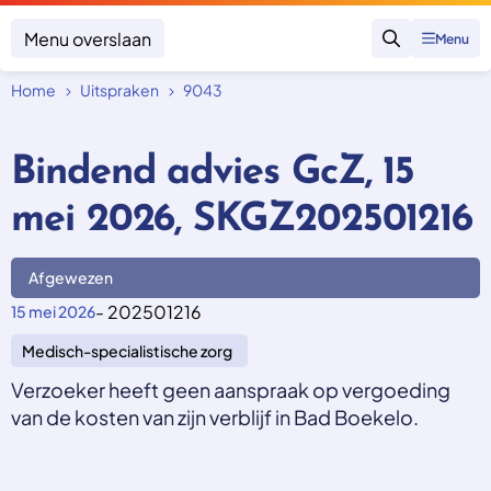
Menu overslaan
Menu
Zoeken
Home
Uitspraken
9043
Klacht indienen
Mijn klacht
Bindend advies GcZ, 15
Onderwerpen
mei 2026, SKGZ202501216
Focus en impact
Zorgverzekering afsluiten
Zorgverzekering betalen
Uitspraken
Vergoeding van zorg
Afgewezen
Zorg in het buitenland
Trainingen
Nieuw in Nederland
- 202501216
15 mei 2026
Geen zorgverzekering
Over SKGZ
Medisch-specialistische zorg
Verzoeker heeft geen aanspraak op vergoeding
Nieuws
van de kosten van zijn verblijf in Bad Boekelo.
Casussen
Vacatures
Contact