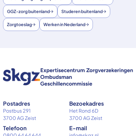
GGZ-zorg buitenland
Studeren buitenland
Zorgtoeslag
Werken in Nederland
Postadres
Bezoekadres
Postbus 291
Het Rond 6D
3700 AG Zeist
3700 AG Zeist
Telefoon
E-mail
0800 64 64 644
info@skgz.nl