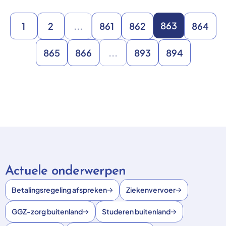
863
1
2
...
861
862
864
865
866
...
893
894
Actuele onderwerpen
Betalingsregeling afspreken
Ziekenvervoer
GGZ-zorg buitenland
Studeren buitenland