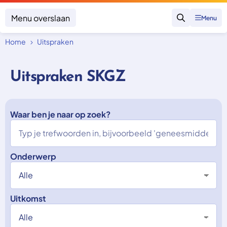
Menu overslaan
Menu
Zoeken
Home
Uitspraken
Klacht indienen
Mijn klacht
Uitspraken SKGZ
Onderwerpen
Focus en impact
Zorgverzekering afsluiten
Zorgverzekering betalen
Waar ben je naar op zoek?
Uitspraken
Vergoeding van zorg
Zorg in het buitenland
Trainingen
Nieuw in Nederland
Geen zorgverzekering
Over SKGZ
Onderwerp
Nieuws
Uitkomst
Casussen
Vacatures
Contact