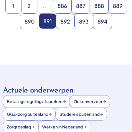
1
2
...
886
887
888
889
891
890
892
893
894
Actuele onderwerpen
Betalingsregeling afspreken
Ziekenvervoer
GGZ-zorg buitenland
Studeren buitenland
Zorgtoeslag
Werken in Nederland