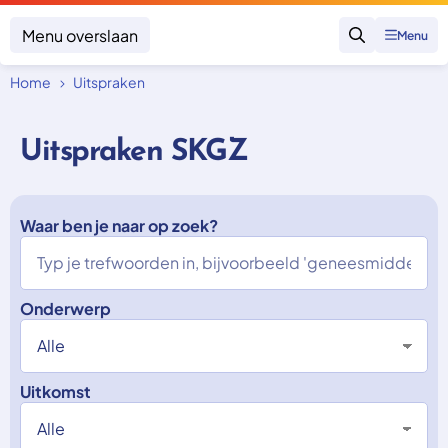
Menu overslaan
Menu
Zoeken
Home
Uitspraken
Klacht indienen
Mijn klacht
Uitspraken SKGZ
Onderwerpen
Focus en impact
Zorgverzekering afsluiten
Zorgverzekering betalen
Waar ben je naar op zoek?
Uitspraken
Vergoeding van zorg
Zorg in het buitenland
Trainingen
Nieuw in Nederland
Geen zorgverzekering
Over SKGZ
Onderwerp
Nieuws
Uitkomst
Casussen
Vacatures
Contact