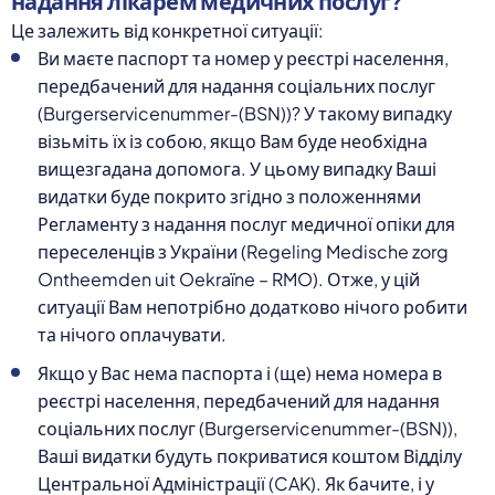
надання лікарем медичних послуг?
Це залежить від конкретної ситуації:
Ви маєте паспорт та номер у реєстрі населення,
передбачений для надання соціальних послуг
(Burgerservicenummer-(BSN))? У такому випадку
візьміть їх із собою, якщо Вам буде необхідна
вищезгадана допомога. У цьому випадку Ваші
видатки буде покрито згідно з положеннями
Регламенту з надання послуг медичної опіки для
переселенців з України (Regeling Medische zorg
Ontheemden uit Oekraïne – RMO). Отже, у цій
ситуації Вам непотрібно додатково нічого робити
та нічого оплачувати.
Якщо у Вас нема паспорта і (ще) нема номера в
реєстрі населення, передбачений для надання
соціальних послуг (Burgerservicenummer-(BSN)),
Ваші видатки будуть покриватися коштом Відділу
Центральної Адміністрації (CAK). Як бачите, і у