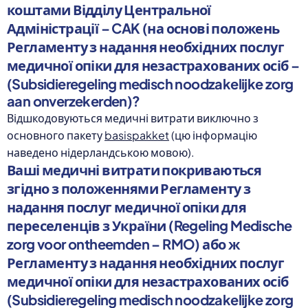
коштами Відділу Центральної
Адміністрації – CAK (на основі положень
Регламенту з надання необхідних послуг
медичної опіки для незастрахованих осіб –
(Subsidieregeling medisch noodzakelijke zorg
aan onverzekerden)?
Відшкодовуються медичні витрати виключно з
основного пакету
basispakket
(цю інформацію
наведено нідерландською мовою).
Ваші медичні витрати покриваються
згідно з положеннями Регламенту з
надання послуг медичної опіки для
переселенців з України (Regeling Medische
zorg voor ontheemden – RMO) або ж
Регламенту з надання необхідних послуг
медичної опіки для незастрахованих осіб
(Subsidieregeling medisch noodzakelijke zorg