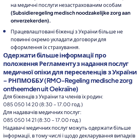
на медичні послуги незастрахованим особам
(Subsidieregeling medisch noodzakelijke zorg aan
onverzekerden).
Працевлаштовані біженці з України більше не
повинні окремо укладати договори для
оформлення їх страхування.
Одержати більше інформації про
положення Регламенту з надання послуг
медичної опіки для переселенців з України
– РНПМОББУ (RMO-Regeling medische zorg
ontheemden uit Oekraïne)
Для біженців з України та членів їх родин:
085 050 14 20 (8:30 – 17.00 год.)
Для надавачів медичних послуг:
085 050 14 21 (8:30 – 17.00 год.)
Надавачі медичних послуг можуть одержати більше
інформації, в тому числі і щодо декларування випадків