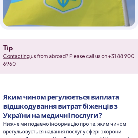
Select a language
Nederlands
English
Deutsch
Polski
Romana
Tip
български
Overheid moet proactief
Contacting
us from abroad? Please call us on +31 88 900
Українська
ondersteuning bieden bij schulden, niet
русский
6960
Espanol
straffen
Francais
Schrap de opslag op de zorgpremie voor mensen die
niet kunnen betalen en bied proactieve
ondersteuning, zoals automatische zorgtoeslag. Zo
Яким чином регулюється виплата
voorkomt de overheid schulden, vermindert stress
відшкодування витрат біженців з
en blijft noodzakelijke zorg toegankelijk.
Lees meer
України на медичні послуги?
Нижче ми подаємо інформацію про те, яким чином
врегульовується надання послуг у сфері охорони