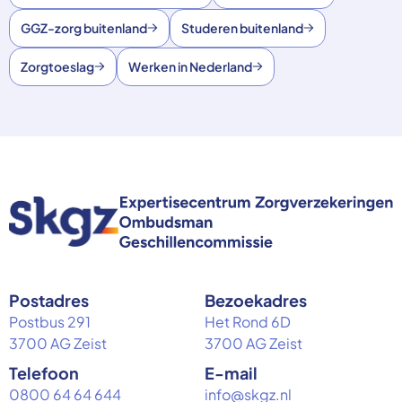
GGZ-zorg buitenland
Studeren buitenland
Zorgtoeslag
Werken in Nederland
Postadres
Bezoekadres
Postbus 291
Het Rond 6D
3700 AG Zeist
3700 AG Zeist
Telefoon
E-mail
0800 64 64 644
info@skgz.nl