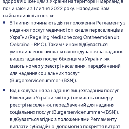
здоров'я біженцям з України на території Нідерландів
починаючи з 1 липня 2022 року. Наводимо Вам
найважливіші аспекти:
З 1 липня починають діяти положення Регламенту з
надання послуг медичної опіки для переселенців з
України (Regeling Medische zorg Ontheemden uit
Oekraïne – RMO). Таким чином відбувається
уможливлення виплати відшкодування за надання
вищезгаданих послуг біженцям з України, які
мають номер у реєстрі населення, передбачений
для надання соціальних послуг
(Burgerservicenummer-(BSN)).
Відшкодування за надання вищезгаданих послуг
біженцям з України, які (ще) не мають номер у
реєстрі населення, передбачений для надання
соціальних послуг (Burgerservicenummer-(BSN)),
відбувається згідно з положеннями Регламенту
виплати субсидійної допомоги з покриття витрат