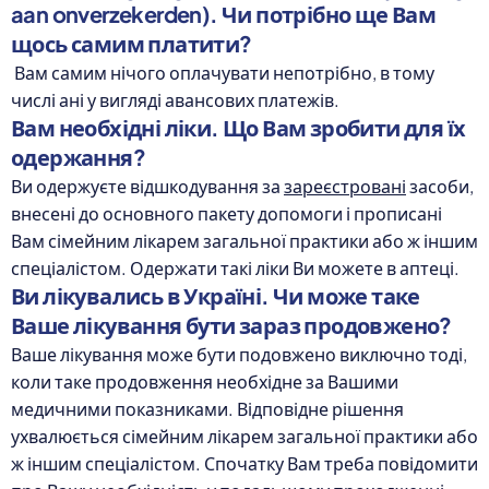
aan onverzekerden). Чи потрібно ще Вам
щось самим платити?
Вам самим нічого оплачувати непотрібно, в тому
числі ані у вигляді авансових платежів.
Вам необхідні ліки. Що Вам зробити для їх
одержання?
Ви одержуєте відшкодування за
зареєстровані
засоби,
внесені до основного пакету допомоги і прописані
Вам сімейним лікарем загальної практики або ж іншим
спеціалістом. Одержати такі ліки Ви можете в аптеці.
Ви лікувались в Україні. Чи може таке
Ваше лікування бути зараз продовжено?
Ваше лікування може бути подовжено виключно тоді,
коли таке продовження необхідне за Вашими
медичними показниками. Відповідне рішення
ухвалюється сімейним лікарем загальної практики або
ж іншим спеціалістом. Спочатку Вам треба повідомити