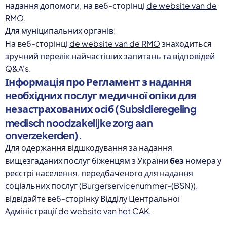
надання допомоги, на веб-сторінці
de website van de
RMO
.
Для муніципальних органів:
На веб-сторінці
de website van de RMO
знаходиться
зручний перелік найчастіших запитань та відповідей
Q&A's.
Інформація про Регламент з надання
необхідних послуг медичної опіки для
незастрахованих осіб (Subsidieregeling
medisch noodzakelijke zorg aan
onverzekerden).
Для одержання відшкодування за надання
вищезгаданих послуг біженцям з України
без
номера у
реєстрі населення, передбаченого для надання
соціальних послуг (Burgerservicenummer-(BSN)),
відвідайте веб-сторінку Відділу Центральної
Адміністрації
de website van het CAK
.