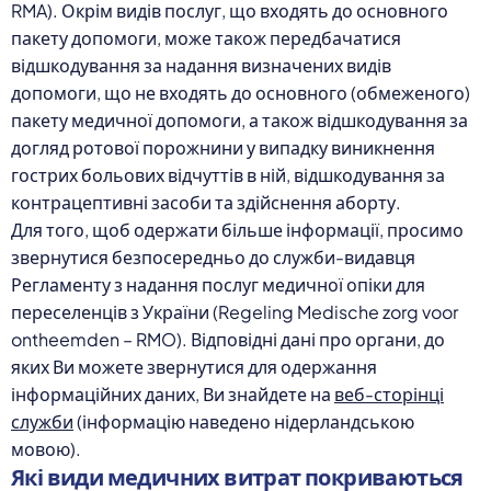
RMA). Окрім видів послуг, що входять до основного
пакету допомоги, може також передбачатися
відшкодування за надання визначених видів
допомоги, що не входять до основного (обмеженого)
пакету медичної допомоги, а також відшкодування за
догляд ротової порожнини у випадку виникнення
гострих больових відчуттів в ній, відшкодування за
контрацептивні засоби та здійснення аборту.
Для того, щоб одержати більше інформації, просимо
звернутися безпосередньо до служби-видавця
Регламенту з надання послуг медичної опіки для
переселенців з України (Regeling Medische zorg voor
ontheemden – RMO). Відповідні дані про органи, до
яких Ви можете звернутися для одержання
інформаційних даних, Ви знайдете на
веб-сторінці
служби
(інформацію наведено нідерландською
мовою).
Які види медичних витрат покриваються