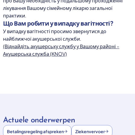
про Вашу необхідність у подальшому проходженні
лікування Вашому сімейному лікарю загальної
практики.
Що Вам робити у випадку вагітності?
У випадку вагітності просимо звернутися до
найближчої акушерської служби.
(Віднайдіть акушерську службу у Вашому районі –
Акушерська служба (KNOV)
Actuele onderwerpen
Betalingsregeling afspreken
Ziekenvervoer