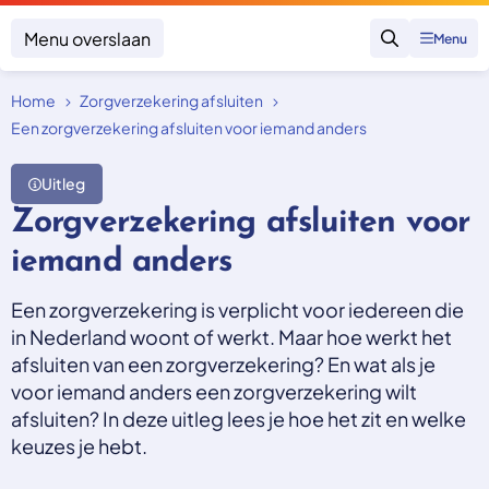
Menu overslaan
Menu
Zoeken
Home
Zorgverzekering afsluiten
Klacht indienen
Mijn klacht
Een zorgverzekering afsluiten voor iemand anders
Onderwerpen
Uitleg
Focus en impact
Zorgverzekering afsluiten voor
Zorgverzekering afsluiten
Zorgverzekering betalen
Uitspraken
iemand anders
Vergoeding van zorg
Zorg in het buitenland
Trainingen
Nieuw in Nederland
Een zorgverzekering is verplicht voor iedereen die
Geen zorgverzekering
Over SKGZ
in Nederland woont of werkt. Maar hoe werkt het
afsluiten van een zorgverzekering? En wat als je
voor iemand anders een zorgverzekering wilt
Nieuws
afsluiten? In deze uitleg lees je hoe het zit en welke
Casussen
keuzes je hebt.
Vacatures
Contact