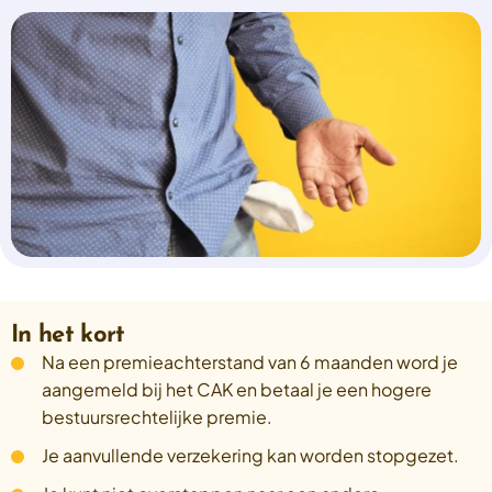
Select a language
Nederlands
English
Deutsch
Polski
Romana
български
Overheid moet proactief
Українська
ondersteuning bieden bij schulden, niet
русский
Espanol
straffen
Francais
Schrap de opslag op de zorgpremie voor mensen die
niet kunnen betalen en bied proactieve
ondersteuning, zoals automatische zorgtoeslag. Zo
In het kort
voorkomt de overheid schulden, vermindert stress
Na een premieachterstand van 6 maanden word je
en blijft noodzakelijke zorg toegankelijk.
aangemeld bij het CAK en betaal je een hogere
Lees meer
bestuursrechtelijke premie.
Je aanvullende verzekering kan worden stopgezet.