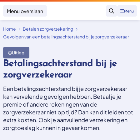
Menu overslaan
Menu
Zoeken
Home
Betalen zorgverzekering
Klacht indienen
Mijn klacht
Gevolgen van een betalingsachterstand bij je zorgverzekeraar
Onderwerpen
Uitleg
Focus en impact
Betalingsachterstand bij je
Zorgverzekering afsluiten
Zorgverzekering betalen
Uitspraken
zorgverzekeraar
Vergoeding van zorg
Zorg in het buitenland
Trainingen
Nieuw in Nederland
Een betalingsachterstand bij je zorgverzekeraar
Geen zorgverzekering
Over SKGZ
kan vervelende gevolgen hebben. Betaal je je
premie of andere rekeningen van de
zorgverzekeraar niet op tijd? Dan kan dit leiden tot
Nieuws
extra kosten. Ook je aanvullende verzekering en
Casussen
zorgtoeslag kunnen in gevaar komen.
Vacatures
Contact