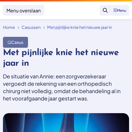
Menu overslaan
Menu
Zoeken
Home
Casussen
Met pijnlijke knie het nieuwe jaar in
Klacht indienen
Mijn klacht
Casus
Onderwerpen
Met pijnlijke knie het nieuwe
Focus en impact
Zorgverzekering afsluiten
jaar in
Zorgverzekering betalen
Uitspraken
Vergoeding van zorg
Zorg in het buitenland
De situatie van Annie: een zorgverzekeraar
Trainingen
Nieuw in Nederland
vergoedt de rekening van een orthopedisch
Geen zorgverzekering
Over SKGZ
chirurg niet volledig, omdat de behandeling al in
het voorafgaande jaar gestart was.
Nieuws
Casussen
Vacatures
Contact