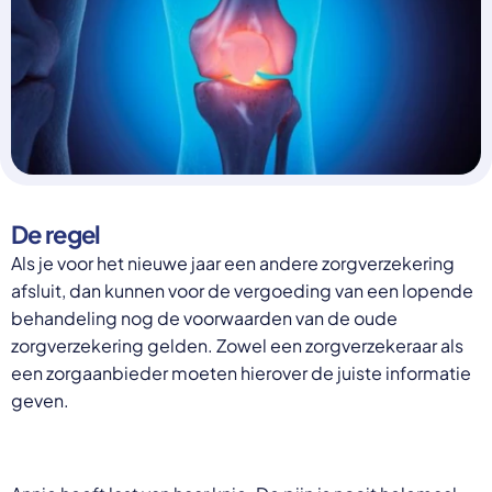
Select a language
Nederlands
English
Deutsch
Polski
Romana
български
Overheid moet proactief
Українська
ondersteuning bieden bij schulden, niet
русский
De regel
Espanol
straffen
Als je voor het nieuwe jaar een andere zorgverzekering
Francais
Schrap de opslag op de zorgpremie voor mensen die
afsluit, dan kunnen voor de vergoeding van een lopende
niet kunnen betalen en bied proactieve
behandeling nog de voorwaarden van de oude
ondersteuning, zoals automatische zorgtoeslag. Zo
zorgverzekering gelden. Zowel een zorgverzekeraar als
voorkomt de overheid schulden, vermindert stress
een zorgaanbieder moeten hierover de juiste informatie
en blijft noodzakelijke zorg toegankelijk.
geven.
Lees meer