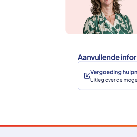
Aanvullende info
Vergoeding hulp
Uitleg over de mog