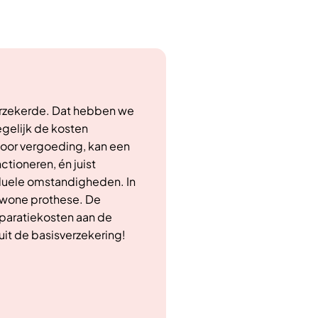
erzekerde. Dat hebben we
gelijk de kosten
 voor vergoeding, kan een
tioneren, én juist
duele omstandigheden. In
gewone prothese. De
paratiekosten aan de
it de basisverzekering!