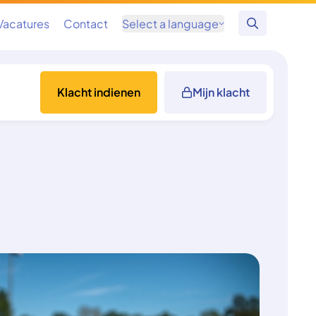
Vacatures
Contact
Select a language
Zoeken
Klacht indienen
Mijn klacht