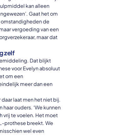
hulpmiddel kan alleen
aangewezen’. Gaat het om
ele omstandigheden de
, maar vergoeding van een
zorgverzekeraar, maar dat
g zelf
middeling. Dat blijkt
hese voor Evelyn absoluut
het om een
eindelijk meer dan een
daar laat men het niet bij.
 en haar ouders. ‘We kunnen
h vrij te voelen. Het moet
ADL-prothese breekt. We
 misschien wel even