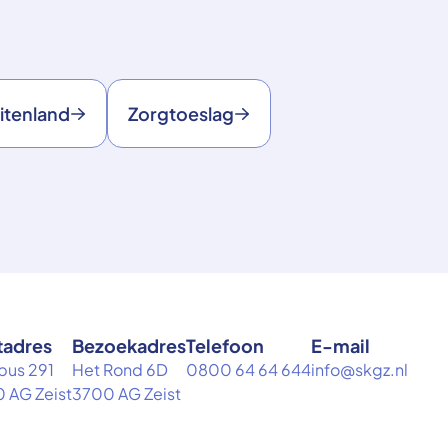
itenland
Zorgtoeslag
tadres
Bezoekadres
Telefoon
E-mail
bus 291
Het Rond 6D
0800 64 64 644
info@skgz.nl
 AG Zeist
3700 AG Zeist