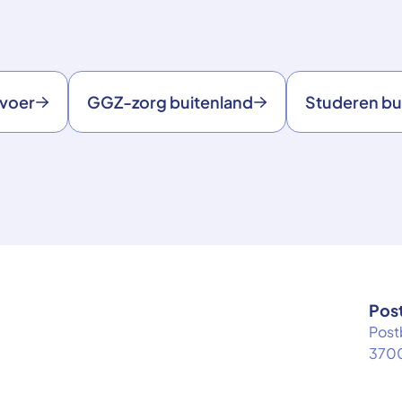
rvoer
GGZ-zorg buitenland
Studeren bu
Pos
Post
3700