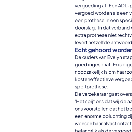
vergoeding af. Een ADL-p
vergoed worden als een v
een prothese in een speci
doorslag. In dat verband 
extra prothese niet recht
levert hetzelfde antwoord
Echt gehoord worden i
De ouders van Evelyn sta
goed ingeschat. Er is eig
noodzakelijk is om haar 
kosteneffectieve vergoed
sportprothese.
De verzekeraar gaat overst
‘Het spijt ons dat wij de 
ons voorstellen dat het be
een enorme opluchting zij
wensen haar alvast ontzet
belangrijk als de vergoed