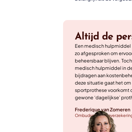
Altijd de pe
Een medisch hulpmiddel m
zo afgesproken om ervoor
beheersbaar blijven. Toch:
medisch hulpmiddel in de 
bijdragen aan kostenbehe
deze situatie gaat het om
sportprothese voorkomt d
gewone ‘dagelijkse’ prot
Frederique van Zomeren
Ombudsman Zorgverzekerin