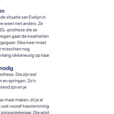
en
de situatie van Evelyn in
 ze weet niet anders. Ze
 ADL-prothese die ze
egen gaat de kwaliteiten
potgegaan. Elke keer moet
ar misschien nog
kenlang sikkeneurig op haar
 nodig
these. Die zijn wel
n en springen. Zo’n
end zijn en je
p maat maken, zit je al
et ook vooraf toestemming
zorgverzekeraar. Die wijst