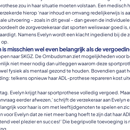
rothese zou in haar situatie moeten volstaan. Een medisch 
erzekerde hierop ‘naar inhoud en omvang redelijkerwijs is 
ale uitvoering – zoals in dit geval – dan geven de individu
oordeelt de zorgverzekeraar dat sporten weliswaar goed is
vaardigt. Namens Evelyn wordt een klacht ingediend bij de 
 op.
s misschien wel even belangrijk als de vergoedin
ppen naar SKGZ. De Ombudsman ziet mogelijkheden voor be
enlijk niet meer nodig dan uitleggen waarom deze sportprot
zowel fysiek als mentaal gezond te houden. Bovendien gaat 
ing: telkens opnieuw haar ADL-prothese repareren kost uit
ag. Evelyn krijgt haar sportprothese volledig vergoed. Maar 
aanvraag eerder afwezen,’ schrijft de verzekeraar aan Evelyn
langrijk voor haar is om met leeftijdgenoten te spelen en zic
n voor Evelyn dat ze niet meer bang hoeft te zijn dat haar 
tend veel plezier en succes!’ Die begripvolle toevoeging is
ing.