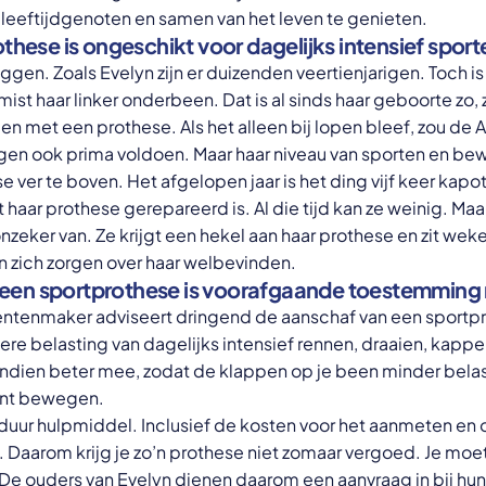
s leeftijdgenoten en samen van het leven te genieten.
ese is ongeschikt voor dagelijks intensief sport
ggen. Zoals Evelyn zijn er duizenden veertienjarigen. Toch is 
mist haar linker onderbeen. Dat is al sinds haar geboorte zo,
pen met een prothese. Als het alleen bij lopen bleef, zou de
n ook prima voldoen. Maar haar niveau van sporten en bew
e ver te boven. Het afgelopen jaar is het ding vijf keer ka
haar prothese gerepareerd is. Al die tijd kan ze weinig. Ma
onzeker van. Ze krijgt een hekel aan haar prothese en zit we
 zich zorgen over haar welbevinden.
 een sportprothese is voorafgaande toestemming
ntenmaker adviseert dringend de aanschaf van een sportpro
e belasting van dagelijks intensief rennen, draaien, kappe
ndien beter mee, zodat de klappen op je been minder belast
kunt bewegen.
duur hulpmiddel. Inclusief de kosten voor het aanmeten en o
. Daarom krijg je zo’n prothese niet zomaar vergoed. Je mo
De ouders van Evelyn dienen daarom een aanvraag in bij hun 