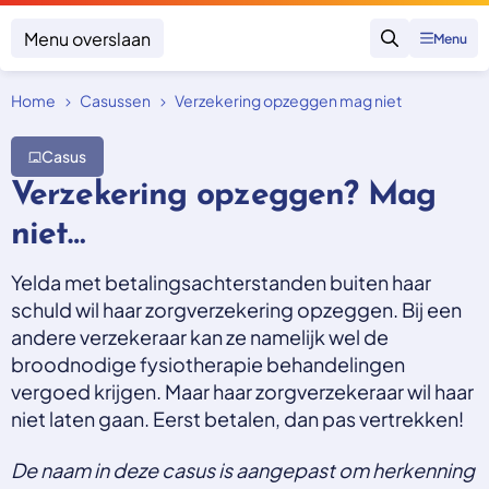
Menu overslaan
Menu
Zoeken
Home
Casussen
Verzekering opzeggen mag niet
Klacht indienen
Mijn klacht
Casus
Onderwerpen
Verzekering opzeggen? Mag
Focus en impact
Zorgverzekering afsluiten
niet…
Zorgverzekering betalen
Uitspraken
Vergoeding van zorg
Zorg in het buitenland
Yelda met betalingsachterstanden buiten haar
Trainingen
Nieuw in Nederland
schuld wil haar zorgverzekering opzeggen. Bij een
Geen zorgverzekering
Over SKGZ
andere verzekeraar kan ze namelijk wel de
broodnodige fysiotherapie behandelingen
vergoed krijgen. Maar haar zorgverzekeraar wil haar
Nieuws
niet laten gaan. Eerst betalen, dan pas vertrekken!
Casussen
Vacatures
De naam in deze casus is aangepast om herkenning
Contact