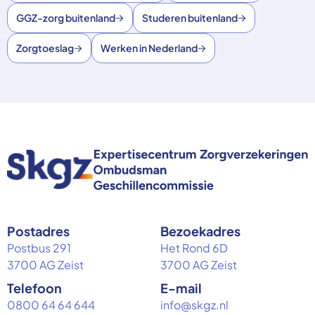
GGZ-zorg buitenland
Studeren buitenland
Zorgtoeslag
Werken in Nederland
Postadres
Bezoekadres
Postbus 291
Het Rond 6D
3700 AG Zeist
3700 AG Zeist
Telefoon
E-mail
0800 64 64 644
info@skgz.nl