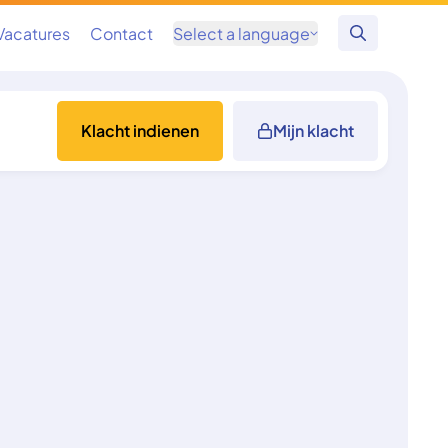
Vacatures
Contact
Select a language
Zoeken
Klacht indienen
Mijn klacht