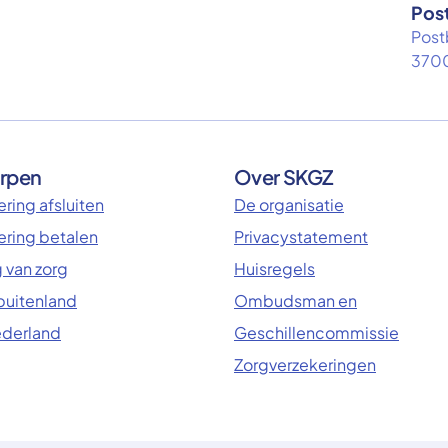
Pos
Post
3700
rpen
Over SKGZ
ring afsluiten
De organisatie
ering betalen
Privacystatement
 van zorg
Huisregels
 buitenland
Ombudsman en
ederland
Geschillencommissie
Zorgverzekeringen