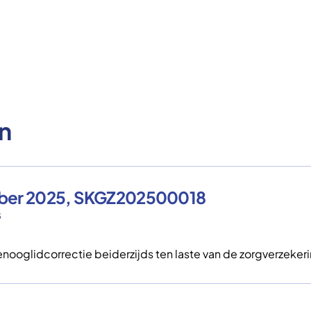
n
mber 2025, SKGZ202500018
8
ooglidcorrectie beiderzijds ten laste van de zorgverzekeri