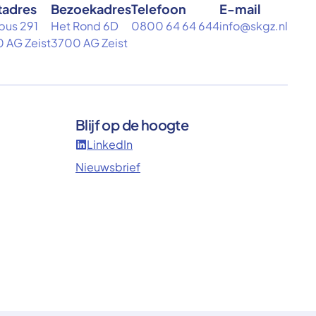
tadres
Bezoekadres
Telefoon
E-mail
bus 291
Het Rond 6D
0800 64 64 644
info@skgz.nl
 AG Zeist
3700 AG Zeist
Blijf op de hoogte
LinkedIn
Nieuwsbrief