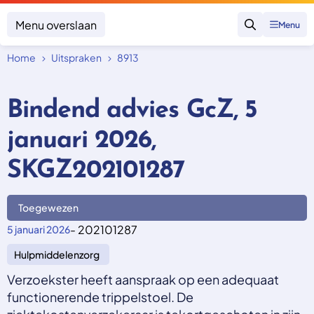
Menu overslaan
Menu
Zoeken
Home
Uitspraken
8913
Klacht indienen
Mijn klacht
Bindend advies GcZ, 5
Onderwerpen
januari 2026,
Focus en impact
Zorgverzekering afsluiten
Zorgverzekering betalen
Uitspraken
SKGZ202101287
Vergoeding van zorg
Zorg in het buitenland
Trainingen
Nieuw in Nederland
Geen zorgverzekering
Toegewezen
Over SKGZ
- 202101287
5 januari 2026
Hulpmiddelenzorg
Nieuws
Casussen
Verzoekster heeft aanspraak op een adequaat
Vacatures
functionerende trippelstoel. De
Contact