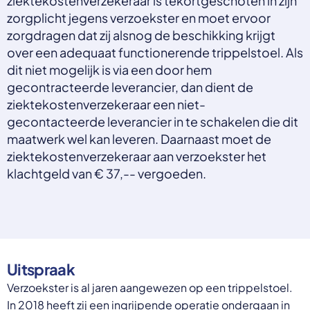
ziektekostenverzekeraar is tekortgeschoten in zijn
Select a language
zorgplicht jegens verzoekster en moet ervoor
zorgdragen dat zij alsnog de beschikking krijgt
Nederlands
over een adequaat functionerende trippelstoel. Als
English
dit niet mogelijk is via een door hem
Deutsch
Polski
gecontracteerde leverancier, dan dient de
Romana
ziektekostenverzekeraar een niet-
български
gecontacteerde leverancier in te schakelen die dit
Overheid moet proactief
Українська
maatwerk wel kan leveren. Daarnaast moet de
ondersteuning bieden bij schulden, niet
русский
Espanol
ziektekostenverzekeraar aan verzoekster het
straffen
Francais
klachtgeld van € 37,-- vergoeden.
Schrap de opslag op de zorgpremie voor mensen die
niet kunnen betalen en bied proactieve
ondersteuning, zoals automatische zorgtoeslag. Zo
voorkomt de overheid schulden, vermindert stress
en blijft noodzakelijke zorg toegankelijk.
Lees meer
Uitspraak
Verzoekster is al jaren aangewezen op een trippelstoel.
In 2018 heeft zij een ingrijpende operatie ondergaan in