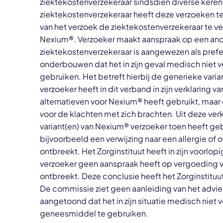
ziektekostenverzekeraar sindsdien diverse kere
ziektekostenverzekeraar heeft deze verzoeken te
van het verzoek de ziektekostenverzekeraar te v
Nexium®. Verzoeker maakt aanspraak op een an
ziektekostenverzekeraar is aangewezen als pref
onderbouwen dat het in zijn geval medisch niet 
gebruiken. Het betreft hierbij de generieke vari
verzoeker heeft in dit verband in zijn verklaring
alternatieven voor Nexium® heeft gebruikt, maa
voor de klachten met zich brachten. Uit deze verk
variant(en) van Nexium® verzoeker toen heeft ge
bijvoorbeeld een verwijzing naar een allergie of
ontbreekt. Het Zorginstituut heeft in zijn voorl
verzoeker geen aanspraak heeft op vergoeding
ontbreekt. Deze conclusie heeft het Zorginstituut
De commissie ziet geen aanleiding van het advies 
aangetoond dat het in zijn situatie medisch niet 
geneesmiddel te gebruiken.