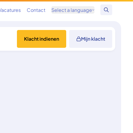
Vacatures
Contact
Select a language
Zoeken
Klacht indienen
Mijn klacht