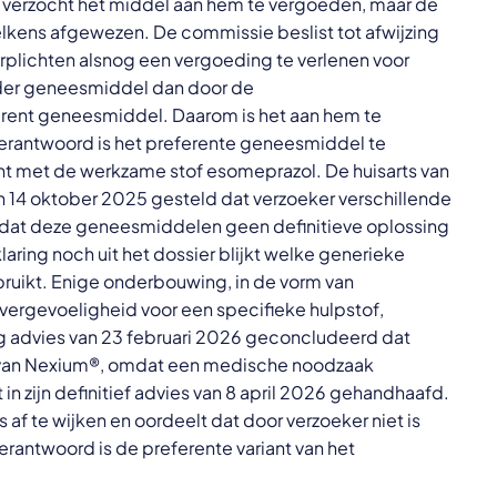
n verzocht het middel aan hem te vergoeden, maar de
lkens afgewezen. De commissie beslist tot afwijzing
erplichten alsnog een vergoeding te verlenen voor
der geneesmiddel dan door de
erent geneesmiddel. Daarom is het aan hem te
verantwoord is het preferente geneesmiddel te
ant met de werkzame stof esomeprazol. De huisarts van
 van 14 oktober 2025 gesteld dat verzoeker verschillende
r dat deze geneesmiddelen geen definitieve oplossing
laring noch uit het dossier blijkt welke generieke
bruikt. Enige onderbouwing, in de vorm van
 overgevoeligheid voor een specifieke hulpstof,
opig advies van 23 februari 2026 geconcludeerd dat
 van Nexium®, omdat een medische noodzaak
 in zijn definitief advies van 8 april 2026 gehandhaafd.
af te wijken en oordeelt dat door verzoeker niet is
verantwoord is de preferente variant van het