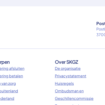
Pos
Post
3700
rpen
Over SKGZ
ring afsluiten
De organisatie
ering betalen
Privacystatement
 van zorg
Huisregels
 buitenland
Ombudsman en
ederland
Geschillencommissie