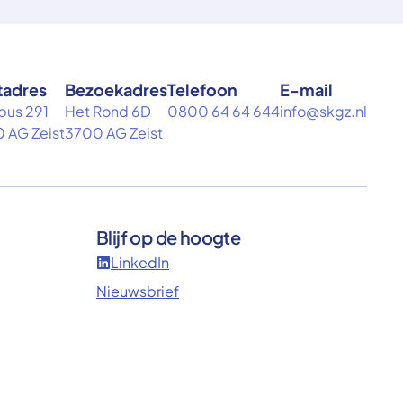
tadres
Bezoekadres
Telefoon
E-mail
bus 291
Het Rond 6D
0800 64 64 644
info@skgz.nl
 AG Zeist
3700 AG Zeist
Blijf op de hoogte
LinkedIn
Nieuwsbrief