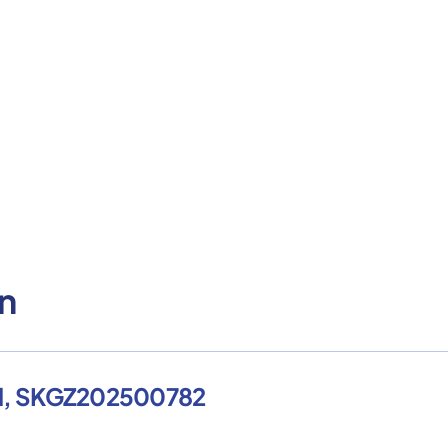
n
and, SKGZ202500782