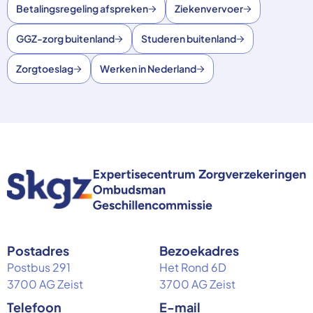
Betalingsregeling afspreken
Ziekenvervoer
GGZ-zorg buitenland
Studeren buitenland
Zorgtoeslag
Werken in Nederland
Postadres
Bezoekadres
Postbus 291
Het Rond 6D
3700 AG Zeist
3700 AG Zeist
Telefoon
E-mail