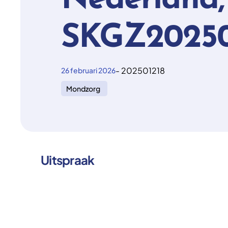
Nederland,
SKGZ20250
- 202501218
26 februari 2026
Mondzorg
Uitspraak