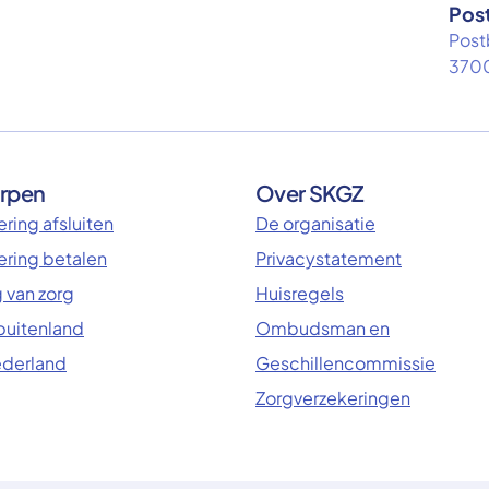
Pos
Post
3700
rpen
Over SKGZ
ring afsluiten
De organisatie
ering betalen
Privacystatement
 van zorg
Huisregels
 buitenland
Ombudsman en
ederland
Geschillencommissie
Zorgverzekeringen