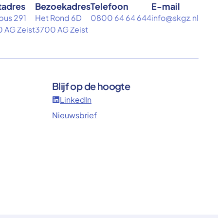
tadres
Bezoekadres
Telefoon
E-mail
bus 291
Het Rond 6D
0800 64 64 644
info@skgz.nl
 AG Zeist
3700 AG Zeist
Blijf op de hoogte
LinkedIn
Nieuwsbrief