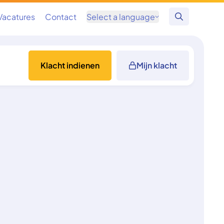
Vacatures
Contact
Select a language
Zoeken
Klacht indienen
Mijn klacht