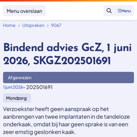
Menu overslaan
Menu
Zoeken
Home
Uitspraken
9067
Klacht indienen
Mijn klacht
Bindend advies GcZ, 1 juni
Onderwerpen
2026, SKGZ202501691
Focus en impact
Zorgverzekering afsluiten
Zorgverzekering betalen
Uitspraken
Vergoeding van zorg
Afgewezen
Zorg in het buitenland
Trainingen
Nieuw in Nederland
- 202501691
1 juni 2026
Geen zorgverzekering
Over SKGZ
Mondzorg
Verzoekster heeft geen aanspraak op het
Nieuws
aanbrengen van twee implantaten in de tandeloze
Casussen
onderkaak, omdat bij haar geen sprake is van een
Vacatures
zeer ernstig geslonken kaak.
Contact