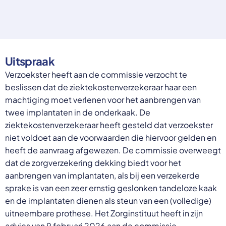
Select a language
Nederlands
English
Deutsch
Uitspraak
Polski
Romana
Verzoekster heeft aan de commissie verzocht te
български
beslissen dat de ziektekostenverzekeraar haar een
Overheid moet proactief
Українська
machtiging moet verlenen voor het aanbrengen van
ondersteuning bieden bij schulden, niet
русский
twee implantaten in de onderkaak. De
Espanol
straffen
Francais
ziektekostenverzekeraar heeft gesteld dat verzoekster
Schrap de opslag op de zorgpremie voor mensen die
niet voldoet aan de voorwaarden die hiervoor gelden en
niet kunnen betalen en bied proactieve
heeft de aanvraag afgewezen. De commissie overweegt
ondersteuning, zoals automatische zorgtoeslag. Zo
voorkomt de overheid schulden, vermindert stress
dat de zorgverzekering dekking biedt voor het
en blijft noodzakelijke zorg toegankelijk.
aanbrengen van implantaten, als bij een verzekerde
Lees meer
sprake is van een zeer ernstig geslonken tandeloze kaak
en de implantaten dienen als steun van een (volledige)
uitneembare prothese. Het Zorginstituut heeft in zijn
advies van 9 februari 2026 aan de commissie