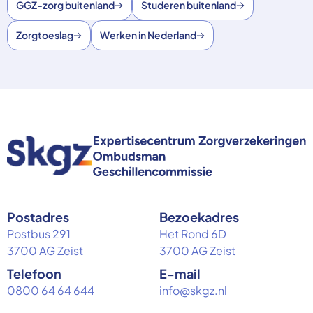
GGZ-zorg buitenland
Studeren buitenland
Zorgtoeslag
Werken in Nederland
Postadres
Bezoekadres
Postbus 291
Het Rond 6D
3700 AG Zeist
3700 AG Zeist
Telefoon
E-mail
0800 64 64 644
info@skgz.nl