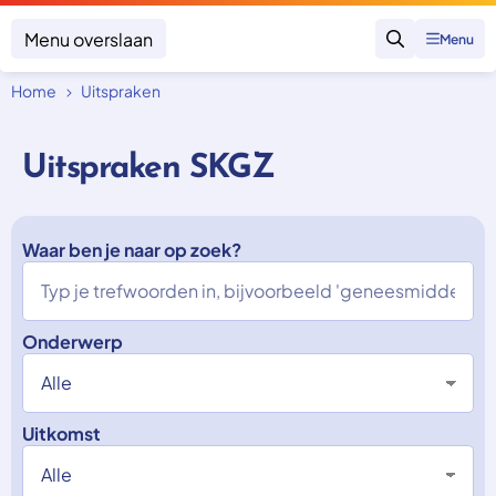
Menu overslaan
Menu
Zoeken
Home
Uitspraken
Klacht indienen
Mijn klacht
Uitspraken SKGZ
Onderwerpen
Focus en impact
Zorgverzekering afsluiten
Zorgverzekering betalen
Waar ben je naar op zoek?
Uitspraken
Vergoeding van zorg
Zorg in het buitenland
Trainingen
Nieuw in Nederland
Geen zorgverzekering
Over SKGZ
Onderwerp
Nieuws
Uitkomst
Casussen
Vacatures
Contact