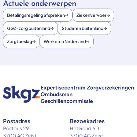
Actuele onderwerpen
Betalingsregeling afspreken
Ziekenvervoer
GGZ-zorg buitenland
Studeren buitenland
Zorgtoeslag
Werken in Nederland
Postadres
Bezoekadres
Postbus 291
Het Rond 6D
3700 AG Zeist
3700 AG Zeist