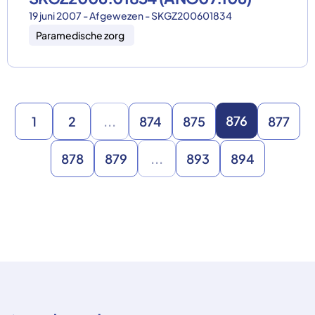
19 juni 2007 - Afgewezen - SKGZ200601834
Paramedische zorg
876
1
2
...
874
875
877
878
879
...
893
894