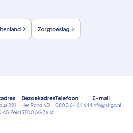
itenland
Zorgtoeslag
tadres
Bezoekadres
Telefoon
E-mail
bus 291
Het Rond 6D
0800 64 64 644
info@skgz.nl
 AG Zeist
3700 AG Zeist