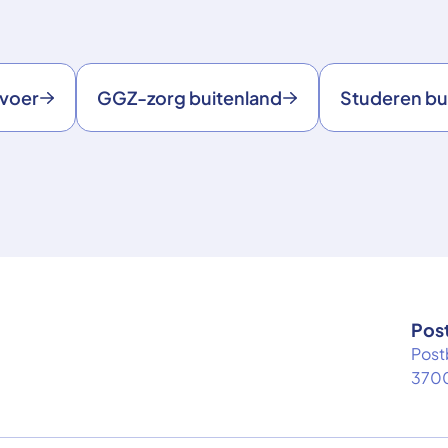
rvoer
GGZ-zorg buitenland
Studeren bu
Pos
Post
3700