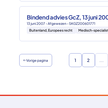
Bindend advies GcZ, 13 juni 
13 juni 2007 - Afgewezen - SKGZ200601771
Buitenland, Europees recht
Medisch-specialis
1
2
...
Vorige pagina