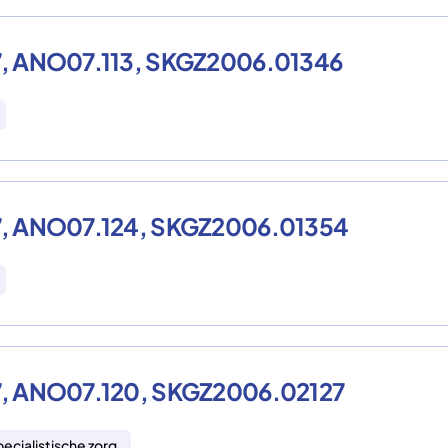
007, ANO07.113, SKGZ2006.01346
007, ANO07.124, SKGZ2006.01354
007, ANO07.120, SKGZ2006.02127
ecialistische zorg