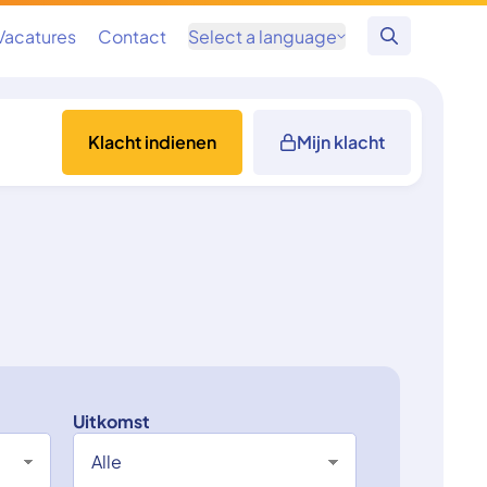
Vacatures
Contact
Select a language
Zoeken
Klacht indienen
Mijn klacht
Uitkomst