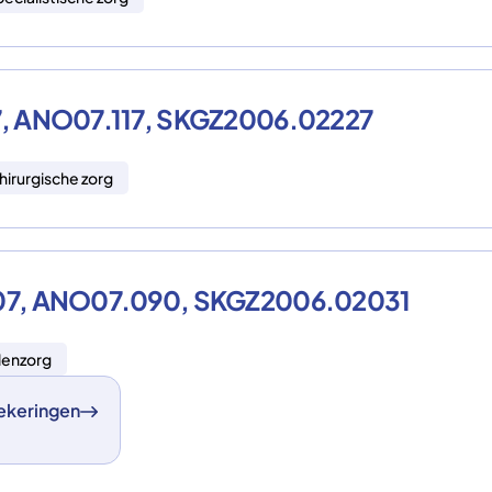
007, ANO07.117, SKGZ2006.02227
hirurgische zorg
 2007, ANO07.090, SKGZ2006.02031
lenzorg
ekeringen