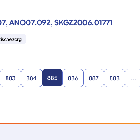
2007, ANO07.092, SKGZ2006.01771
tische zorg
885
883
884
886
887
888
...