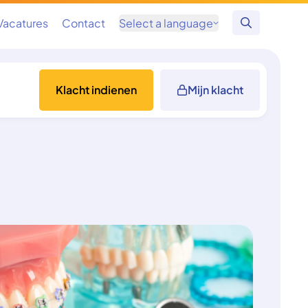
Vacatures
Contact
Select a language
Zoeken
Klacht indienen
Mijn klacht