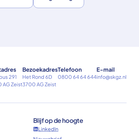
tadres
Bezoekadres
Telefoon
E-mail
bus 291
Het Rond 6D
0800 64 64 644
info@skgz.nl
 AG Zeist
3700 AG Zeist
Blijf op de hoogte
LinkedIn
Nieuwsbrief