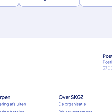
Pos
Post
3700
rpen
Over SKGZ
ring afsluiten
De organisatie
ering betalen
Privacystatement