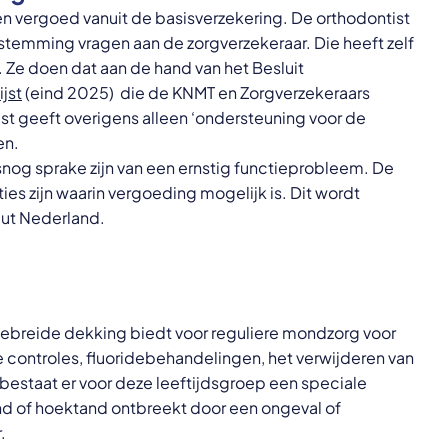
len vergoed vanuit de basisverzekering. De orthodontist
temming vragen aan de zorgverzekeraar. Die heeft zelf
 Ze doen dat aan de hand van het Besluit
ijst
(eind 2025) die de KNMT en Zorgverzekeraars
st geeft overigens alleen ‘ondersteuning voor de
en.
snog sprake zijn van een ernstig functieprobleem. De
aties zijn waarin vergoeding mogelijk is. Dit wordt
uut Nederland.
gebreide dekking biedt voor reguliere mondzorg voor
ve controles, fluoridebehandelingen, het verwijderen van
bestaat er voor deze leeftijdsgroep een speciale
and of hoektand ontbreekt door een ongeval of
.