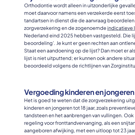
Orthodontie wordt alleen in uitzonderlijke geval
moet daarvoor namens een verzekerde eerst toes
tandartsen in dienst die de aanvraag beoordelen.
zorgverzekering en de zogenoemde
indicatieve l
Nederland eind 2025 hebben vastgesteld. Die lij
beoordeling’. Je kunt er geen rechten aan ontlen
Staat een aandoening op de lijst? Dan moet er al
lijst is niet uitputtend; er kunnen ook andere situ
beoordeeld volgens de richtlijnen van Zorginstit
Vergoeding kinderen en jongeren
Het is goed te weten dat de zorgverzekering uit
kinderen en jongeren tot 18 jaar, zoals preventie
tandsteen en het aanbrengen van vullingen. Ook 
regeling voor fronttandvervanging, als een snijt
aangeboren afwijking, met een uitloop tot 23 jaar