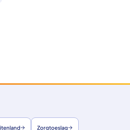
itenland
Zorgtoeslag