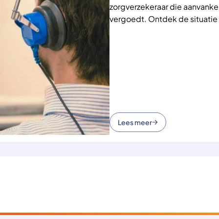
zorgverzekeraar die aanvankel
vergoedt. Ontdek de situatie 
verzekerde
Lees meer