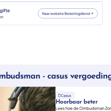
gifte
Naar website Belastingdienst
en
ombudsman - casus vergoeding
Casus
Hoorbaar beter
Lees hoe de Ombudsman Zorg