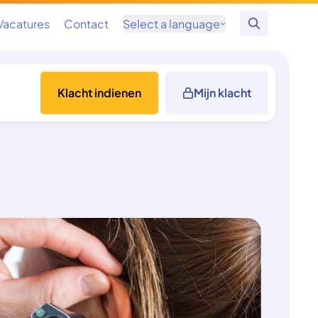
Vacatures
Contact
Select a language
Zoeken
Klacht indienen
Mijn klacht