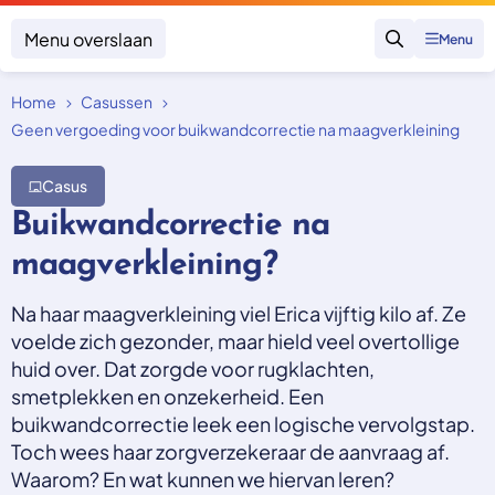
Menu overslaan
Menu
Zoeken
Home
Casussen
Klacht indienen
Mijn klacht
Geen vergoeding voor buikwandcorrectie na maagverkleining
Onderwerpen
Casus
Focus en impact
Buikwandcorrectie na
Zorgverzekering afsluiten
Zorgverzekering betalen
Uitspraken
maagverkleining?
Vergoeding van zorg
Zorg in het buitenland
Trainingen
Nieuw in Nederland
Na haar maagverkleining viel Erica vijftig kilo af. Ze
Geen zorgverzekering
Over SKGZ
voelde zich gezonder, maar hield veel overtollige
huid over. Dat zorgde voor rugklachten,
smetplekken en onzekerheid. Een
Nieuws
buikwandcorrectie leek een logische vervolgstap.
Casussen
Toch wees haar zorgverzekeraar de aanvraag af.
Vacatures
Waarom? En wat kunnen we hiervan leren?
Contact