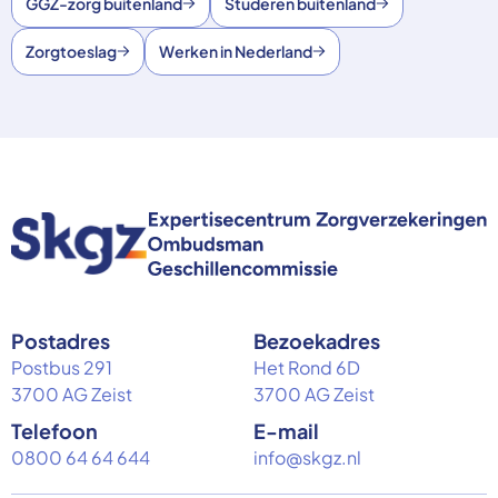
GGZ-zorg buitenland
Studeren buitenland
Zorgtoeslag
Werken in Nederland
Postadres
Bezoekadres
Postbus 291
Het Rond 6D
3700 AG Zeist
3700 AG Zeist
Telefoon
E-mail
0800 64 64 644
info@skgz.nl