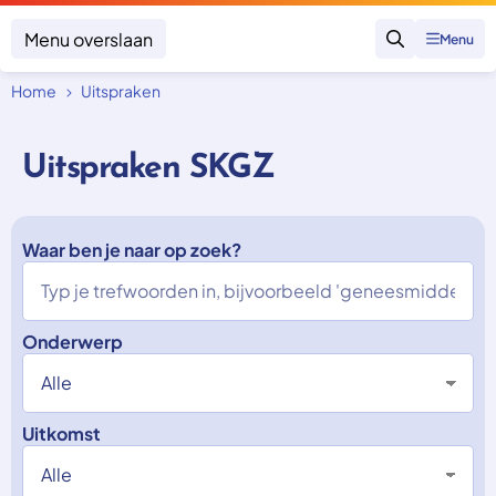
Menu overslaan
Menu
Zoeken
Home
Uitspraken
Klacht indienen
Mijn klacht
Uitspraken SKGZ
Onderwerpen
Focus en impact
Zorgverzekering afsluiten
Zorgverzekering betalen
Waar ben je naar op zoek?
Uitspraken
Vergoeding van zorg
Zorg in het buitenland
Trainingen
Nieuw in Nederland
Geen zorgverzekering
Over SKGZ
Onderwerp
Nieuws
Uitkomst
Casussen
Vacatures
Contact